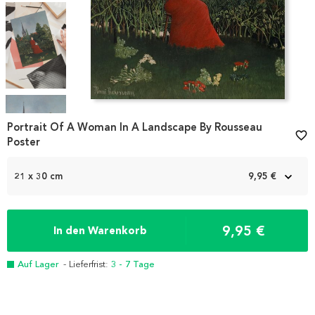
Item
1
Portrait Of A Woman In A Landscape By Rousseau
favorite_border
of
Poster
4
21 x 30 cm
9,95 €
9,95 €
In den Warenkorb
Auf Lager
- Lieferfrist:
3 - 7 Tage