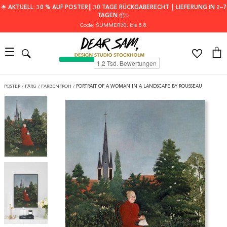
🌟 AKTUELL: 30 % AUF POSTER┃ 30 TAGE RÜCKGABERECHT ┃ LIEFERUNG IN 2–7
TAGEN 📦✨
Code: SUMMER30
, bis 8.8.
POSTER
/
FÄRG
/
FARBENFROH
/
PORTRAIT OF A WOMAN IN A LANDSCAPE BY ROUSSEAU