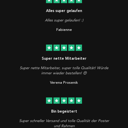
Alles super gelaufen
Alles super gelaufen! :)
Fabienne
star
star
star
star
star
Super nette Mitarbeiter
Super nette Mitarbeiter, super tolle Qualität! Würde
immer wieder bestellen! 😍
Verena Prosenik
star
star
star
star
star
Bin begeistert
Super schneller Versand und tolle Qualität der Poster
und Rahmen