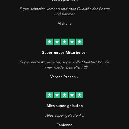
Super schneller Versand und tolle Qualität der Poster
und Rahmen
Michelle
star
star
star
star
star
Super nette Mitarbeiter
Super nette Mitarbeiter, super tolle Qualität! Würde
immer wieder bestellen! 😍
Verena Prosenik
star
star
star
star
star
Alles super gelaufen
Alles super gelaufen! :)
Fabienne