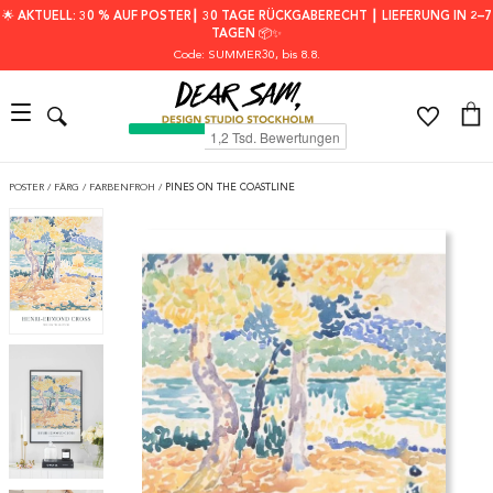
🌟 AKTUELL: 30 % AUF POSTER┃ 30 TAGE RÜCKGABERECHT ┃ LIEFERUNG IN 2–7
TAGEN 📦✨
Code: SUMMER30
, bis 8.8.
POSTER
/
FÄRG
/
FARBENFROH
/
PINES ON THE COASTLINE