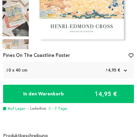
Item
1
Pines On The Coastline Poster
favorite_border
of
4
30 x 40 cm
14,95 €
14,95 €
In den Warenkorb
Auf Lager
- Lieferfrist:
3 - 7 Tage
Produktbeschreibung