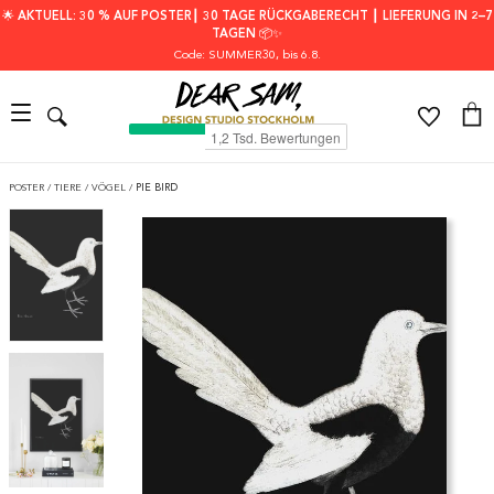
🌟 AKTUELL: 30 % AUF POSTER┃ 30 TAGE RÜCKGABERECHT ┃ LIEFERUNG IN 2–7
TAGEN 📦✨
Code: SUMMER30
, bis 6.8.
POSTER
/
TIERE
/
VÖGEL
/
PIE BIRD