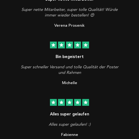
Super nette Mitarbeiter, super tolle Qualität! Würde
immer wieder bestellen! 😍
Verena Prosenik
star
star
star
star
star
Bin begeistert
Super schneller Versand und tolle Qualität der Poster
und Rahmen
Michelle
star
star
star
star
star
Alles super gelaufen
Alles super gelaufen! :)
Fabienne