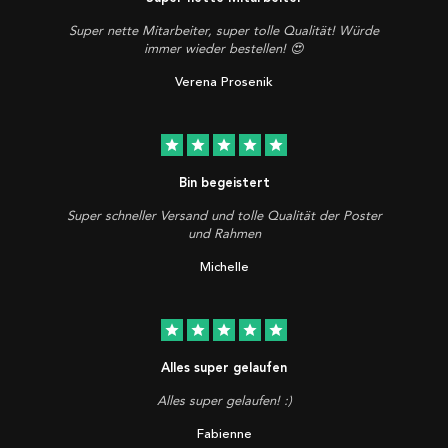
Super nette Mitarbeiter, super tolle Qualität! Würde
immer wieder bestellen! 😍
Verena Prosenik
star
star
star
star
star
Bin begeistert
Super schneller Versand und tolle Qualität der Poster
und Rahmen
Michelle
star
star
star
star
star
Alles super gelaufen
Alles super gelaufen! :)
Fabienne