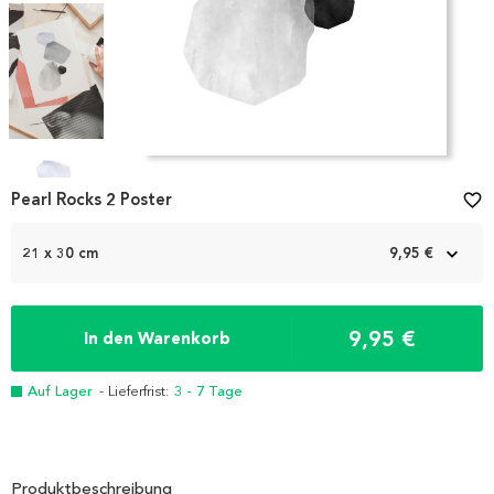
Item
1
Pearl Rocks 2 Poster
favorite_border
of
4
21 x 30 cm
9,95 €
9,95 €
In den Warenkorb
Auf Lager
- Lieferfrist:
3 - 7 Tage
Produktbeschreibung