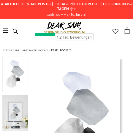
🌟 AKTUELL: 30 % AUF POSTER┃ 30 TAGE RÜCKGABERECHT ┃ LIEFERUNG IN 2–7
TAGEN 📦✨
Code: SUMMER30
, bis 7.8.
POSTER
/
STIL
/
ABSTRAKTE MOTIVE
/
PEARL ROCKS 2