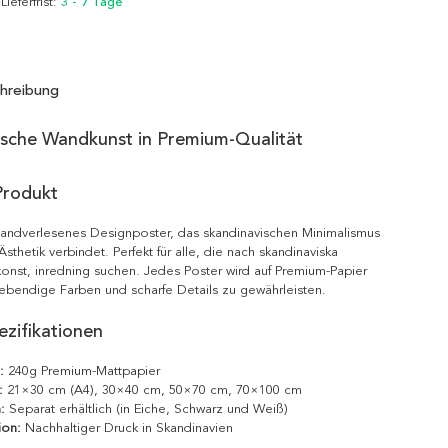
 Lieferfrist:
3 - 7 Tage
hreibung
ische Wandkunst in Premium-Qualität
Produkt
 handverlesenes Designposter, das skandinavischen Minimalismus
sthetik verbindet. Perfekt für alle, die nach skandinaviska
onst, inredning suchen. Jedes Poster wird auf Premium-Papier
ebendige Farben und scharfe Details zu gewährleisten.
zifikationen
:
240g Premium-Mattpapier
:
21×30 cm (A4), 30×40 cm, 50×70 cm, 70×100 cm
:
Separat erhältlich (in Eiche, Schwarz und Weiß)
ion:
Nachhaltiger Druck in Skandinavien