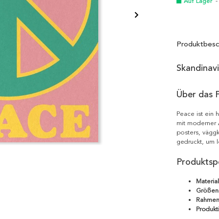
Auf Lager
-
Produktbesc
Skandinav
Über das 
Peace ist ein
mit moderner Ä
posters, väggk
gedruckt, um l
Produktspe
Material
Größen
Rahmen
Produkt