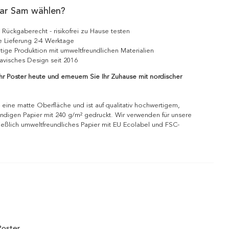
ar Sam wählen?
 Rückgaberecht - risikofrei zu Hause testen
e Lieferung 2-4 Werktage
tige Produktion mit umweltfreundlichen Materialien
avisches Design seit 2016
Ihr Poster heute und erneuern Sie Ihr Zuhause mit nordischer
 eine matte Oberfläche und ist auf qualitativ hochwertigem,
ndigen Papier mit 240 g/m² gedruckt. Wir verwenden für unsere
ießlich umweltfreundliches Papier mit EU Ecolabel und FSC-
Poster