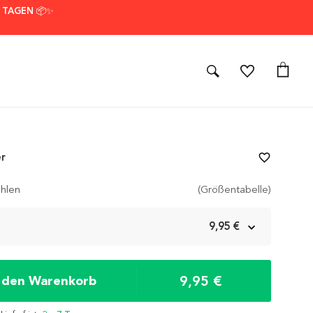
7 TAGEN 📦✨
er
favorite_border
hlen
(Größentabelle)
m
9,95 €
9,95 €
n den Warenkorb