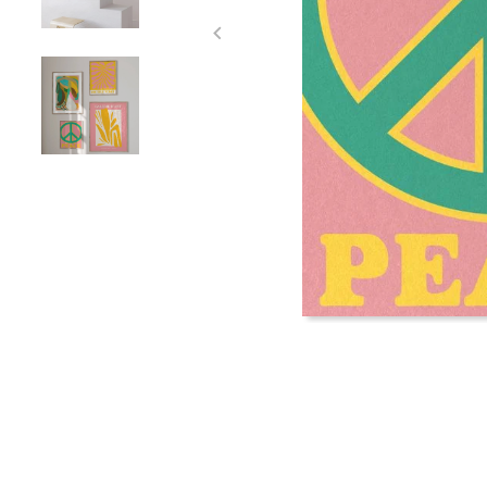
Item
1
of
3