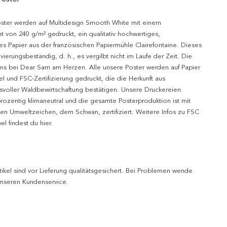
oster werden auf Multidesign Smooth White mit einem
t von 240 g/m² gedruckt, ein qualitativ hochwertiges,
es Papier aus der französischen Papiermühle Clairefontaine. Dieses
hivierungsbeständig, d. h., es vergilbt nicht im Laufe der Zeit. Die
uns bei Dear Sam am Herzen. Alle unsere Poster werden auf Papier
l und FSC-Zertifizierung gedruckt, die die Herkunft aus
svoller Waldbewirtschaftung bestätigen. Unsere Druckereien
prozentig klimaneutral und die gesamte Posterproduktion ist mit
n Umweltzeichen, dem Schwan, zertifiziert. Weitere Infos zu FSC
l findest du hier.
tikel sind vor Lieferung qualitätsgesichert. Bei Problemen wende
 unseren Kundenservice.