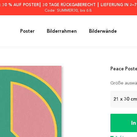
: 30 % AUF POSTER┃ 30 TAGE RÜCKGABERECHT ┃ LIEFERUNG IN 2–
Code: SUMMER30
, bis 6.8.
Poster
Bilderrahmen
Bilderwände
Peace Post
Größe auswä
21 x 30 c
I