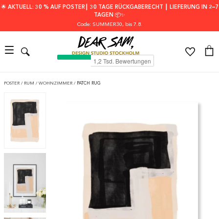
🌟 AKTUELL: 30 % AUF POSTER┃ 30 TAGE RÜCKGABERECHT ┃ LIEFERUNG IN 2–7
TAGEN 📦✨
Code: SUMMER30
, bis 7.8.
POSTER
/
RUM
/
WOHNZIMMER
/
PATCH RUG