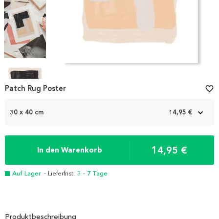
Item
1
Patch Rug Poster
favorite_border
of
4
30 x 40 cm
14,95 €
14,95 €
In den Warenkorb
Auf Lager
- Lieferfrist:
3 - 7 Tage
Produktbeschreibung