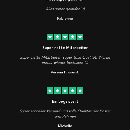
Alles super gelaufen! :)
Fabienne
star
star
star
star
star
Super nette Mitarbeiter
Super nette Mitarbeiter, super tolle Qualität! Würde
immer wieder bestellen! 😍
Verena Prosenik
star
star
star
star
star
Bin begeistert
Super schneller Versand und tolle Qualität der Poster
und Rahmen
Michelle