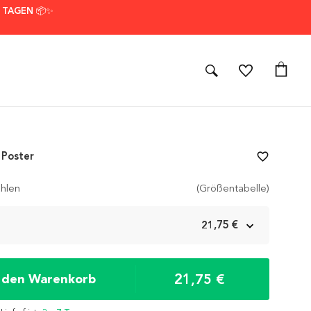
7 TAGEN 📦✨
 Poster
favorite_border
hlen
(Größentabelle)
m
21,75 €
21,75 €
n den Warenkorb