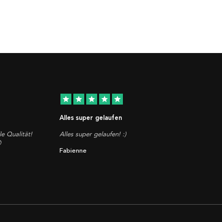
star
star
star
star
star
Alles super gelaufen
le Qualität!
Alles super gelaufen! :)

Fabienne