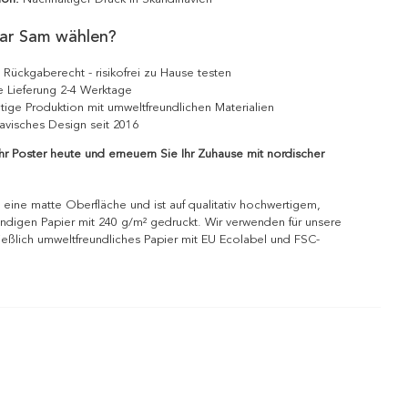
ar Sam wählen?
 Rückgaberecht - risikofrei zu Hause testen
e Lieferung 2-4 Werktage
tige Produktion mit umweltfreundlichen Materialien
avisches Design seit 2016
Ihr Poster heute und erneuern Sie Ihr Zuhause mit nordischer
 eine matte Oberfläche und ist auf qualitativ hochwertigem,
ndigen Papier mit 240 g/m² gedruckt. Wir verwenden für unsere
ießlich umweltfreundliches Papier mit EU Ecolabel und FSC-