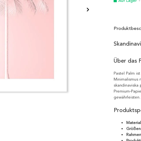
Auf Lager
-
Produktbesc
Skandinav
Über das 
Pastel Palm is
Minimalismus m
skandinaviska 
Premium-Papie
gewährleisten.
Produktspe
Material
Größen
Rahmen
Produkt