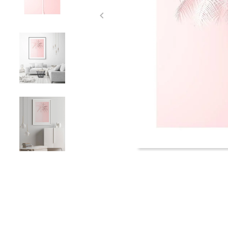
Item
1
of
5