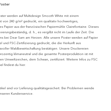
Poster
oster werden auf Multidesign Smooth White mit einem
t von 240 g/m² gedruckt, ein qualitativ hochwertiges,
es Papier aus der französischen Papiermühle Clairefontaine. Dieses
hivierungsbeständig, d. h., es vergilbt nicht im Laufe der Zeit. Die
uns bei Dear Sam am Herzen. Alle unsere Poster werden auf Papier
l und FSC-Zertifizierung gedruckt, die die Herkunft aus
svoller Waldbewirtschaftung bestätigen. Unsere Druckereien
prozentig klimaneutral und die gesamte Posterproduktion ist mit
n Umweltzeichen, dem Schwan, zertifiziert. Weitere Infos zu FSC
l findest du hier.
tikel sind vor Lieferung qualitätsgesichert. Bei Problemen wende
 unseren Kundenservice.