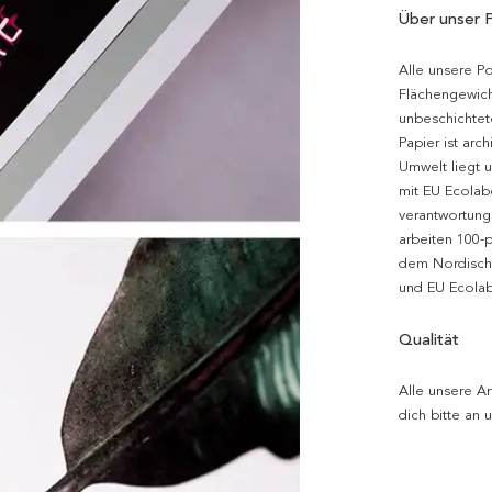
Über unser 
Alle unsere P
Flächengewich
unbeschichtet
Papier ist arc
Umwelt liegt 
mit EU Ecolabe
verantwortung
arbeiten 100-
dem Nordische
und EU Ecolabe
Qualität
Alle unsere Ar
dich bitte an