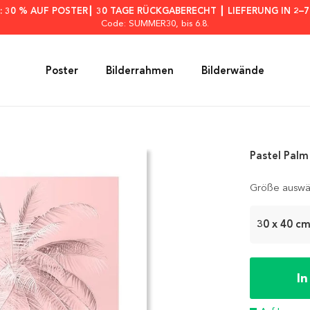
: 30 % AUF POSTER┃ 30 TAGE RÜCKGABERECHT ┃ LIEFERUNG IN 2–
Code: SUMMER30
, bis 6.8.
Poster
Bilderrahmen
Bilderwände
Pastel Palm
Größe auswä
30 x 40 c
I