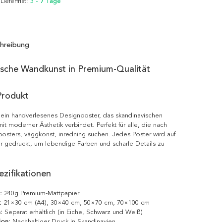
 Lieferfrist:
3 - 7 Tage
hreibung
ische Wandkunst in Premium-Qualität
Produkt
t ein handverlesenes Designposter, das skandinavischen
it moderner Ästhetik verbindet. Perfekt für alle, die nach
posters, väggkonst, inredning suchen. Jedes Poster wird auf
r gedruckt, um lebendige Farben und scharfe Details zu
zifikationen
:
240g Premium-Mattpapier
:
21×30 cm (A4), 30×40 cm, 50×70 cm, 70×100 cm
:
Separat erhältlich (in Eiche, Schwarz und Weiß)
ion:
Nachhaltiger Druck in Skandinavien