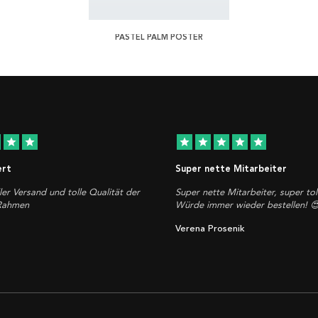
PASTEL PALM POSTER
star
star
star
star
star
star
star
ert
Super nette Mitarbeiter
ler Versand und tolle Qualität der
Super nette Mitarbeiter, super tol
 Rahmen
Würde immer wieder bestellen! 
Verena Prosenik