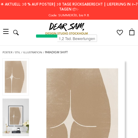
🌟 AKTUELL: 30 % AUF POSTER┃ 30 TAGE RÜCKGABERECHT ┃ LIEFERUNG IN 2–7
TAGEN 📦✨
Code: SUMMER30
, bis 9.8.
POSTER
/
STIL
/
ILLUSTRATION
/
PARADIGM SHIFT