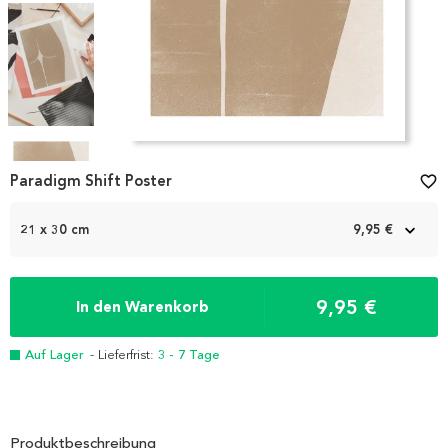
Item
1
Paradigm Shift Poster
favorite_border
of
4
21 x 30 cm
9,95 €
9,95 €
In den Warenkorb
Auf Lager
- Lieferfrist:
3 - 7 Tage
Produktbeschreibung