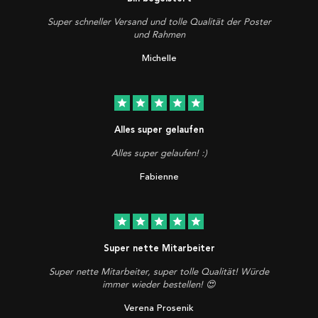
Super schneller Versand und tolle Qualität der Poster
und Rahmen
Michelle
star
star
star
star
star
Alles super gelaufen
Alles super gelaufen! :)
Fabienne
star
star
star
star
star
Super nette Mitarbeiter
Super nette Mitarbeiter, super tolle Qualität! Würde
immer wieder bestellen! 😍
Verena Prosenik