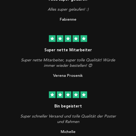
Alles super gelaufen! :)
Fabienne
star
star
star
star
star
Super nette Mitarbeiter
Super nette Mitarbeiter, super tolle Qualität! Würde
immer wieder bestellen! 😍
Verena Prosenik
star
star
star
star
star
Bin begeistert
Super schneller Versand und tolle Qualität der Poster
und Rahmen
Michelle