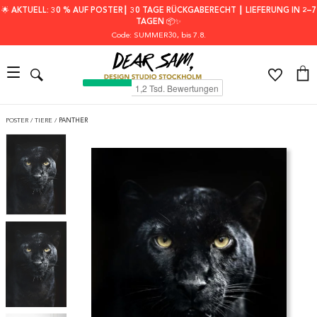
🌟 AKTUELL: 30 % AUF POSTER┃ 30 TAGE RÜCKGABERECHT ┃ LIEFERUNG IN 2–7
TAGEN 📦✨
Code: SUMMER30
, bis 7.8.
POSTER
/
TIERE
/
PANTHER