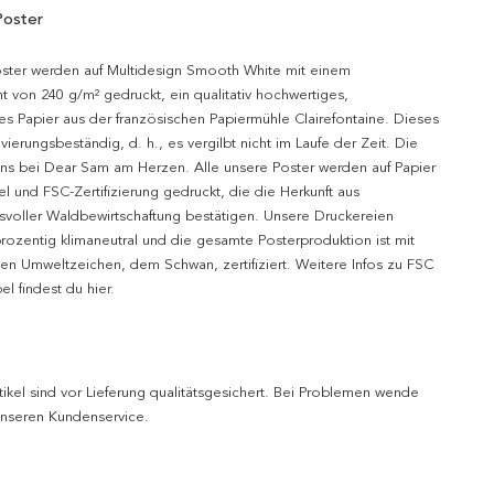
Poster
oster werden auf Multidesign Smooth White mit einem
t von 240 g/m² gedruckt, ein qualitativ hochwertiges,
es Papier aus der französischen Papiermühle Clairefontaine. Dieses
hivierungsbeständig, d. h., es vergilbt nicht im Laufe der Zeit. Die
uns bei Dear Sam am Herzen. Alle unsere Poster werden auf Papier
l und FSC-Zertifizierung gedruckt, die die Herkunft aus
svoller Waldbewirtschaftung bestätigen. Unsere Druckereien
prozentig klimaneutral und die gesamte Posterproduktion ist mit
n Umweltzeichen, dem Schwan, zertifiziert. Weitere Infos zu FSC
l findest du hier.
tikel sind vor Lieferung qualitätsgesichert. Bei Problemen wende
 unseren Kundenservice.