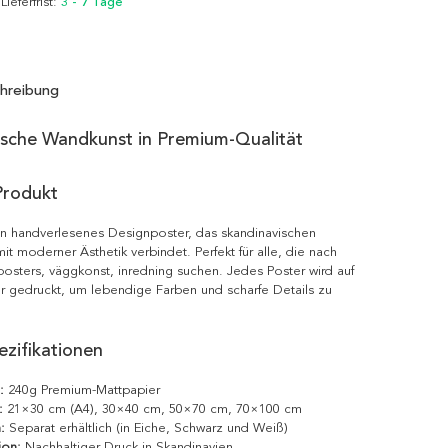
 Lieferfrist:
3 - 7 Tage
hreibung
ische Wandkunst in Premium-Qualität
Produkt
in handverlesenes Designposter, das skandinavischen
it moderner Ästhetik verbindet. Perfekt für alle, die nach
posters, väggkonst, inredning suchen. Jedes Poster wird auf
r gedruckt, um lebendige Farben und scharfe Details zu
zifikationen
:
240g Premium-Mattpapier
:
21×30 cm (A4), 30×40 cm, 50×70 cm, 70×100 cm
:
Separat erhältlich (in Eiche, Schwarz und Weiß)
ion:
Nachhaltiger Druck in Skandinavien