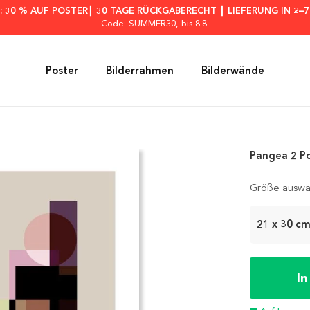
: 30 % AUF POSTER┃ 30 TAGE RÜCKGABERECHT ┃ LIEFERUNG IN 2–
Code: SUMMER30
, bis 8.8.
Poster
Bilderrahmen
Bilderwände
Pangea 2 P
Größe auswä
21 x 30 c
I