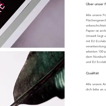
Über unser 
Alle unsere P
Flächengewich
unbeschichtet
Papier ist arc
Umwelt liegt 
mit EU Ecolabe
verantwortung
arbeiten 100-
dem Nordische
und EU Ecolabe
Qualität
Alle unsere Ar
dich bitte an