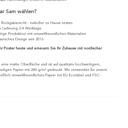
ar Sam wählen?
 Rückgaberecht - risikofrei zu Hause testen
e Lieferung 2-4 Werktage
tige Produktion mit umweltfreundlichen Materialien
avisches Design seit 2016
Ihr Poster heute und erneuern Sie Ihr Zuhause mit nordischer
 eine matte Oberfläche und ist auf qualitativ hochwertigem,
ndigen Papier mit 240 g/m² gedruckt. Wir verwenden für unsere
ießlich umweltfreundliches Papier mit EU Ecolabel und FSC-