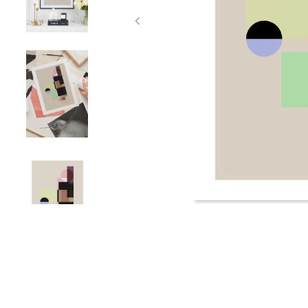
Item
1
of
4