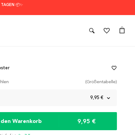
7 TAGEN 📦✨
oster
favorite_border
hlen
(Größentabelle)
m
9,95 €
9,95 €
n den Warenkorb