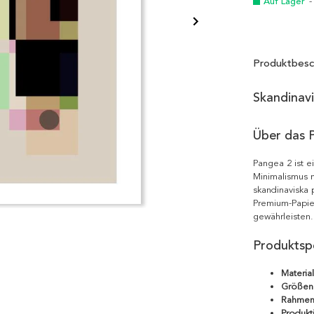
Auf Lager
-
Produktbesc
Skandinav
Über das 
Pangea 2 ist e
Minimalismus m
skandinaviska 
Premium-Papie
gewährleisten.
Produktspe
Material
Größen
Rahmen
Produkt