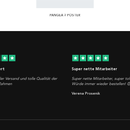
PANGEA 2 POSTER
star
star
star
star
star
star
star
ert
Super nette Mitarbeiter
ler Versand und tolle Qualität der
Super nette Mitarbeiter, super tol
 Rahmen
Würde immer wieder bestellen! 
Verena Prosenik