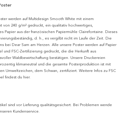
Poster
oster werden auf Multidesign Smooth White mit einem
t von 240 g/m² gedruckt, ein qualitativ hochwertiges,
es Papier aus der französischen Papiermühle Clairefontaine. Dieses
hivierungsbeständig, d. h., es vergilbt nicht im Laufe der Zeit. Die
uns bei Dear Sam am Herzen. Alle unsere Poster werden auf Papier
l und FSC-Zertifizierung gedruckt, die die Herkunft aus
svoller Waldbewirtschaftung bestätigen. Unsere Druckereien
prozentig klimaneutral und die gesamte Posterproduktion ist mit
n Umweltzeichen, dem Schwan, zertifiziert. Weitere Infos zu FSC
l findest du hier.
tikel sind vor Lieferung qualitätsgesichert. Bei Problemen wende
 unseren Kundenservice.