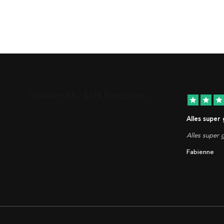
star
star
star
Alles super
Alles super g
Fabienne