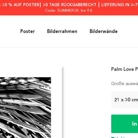
: 30 % AUF POSTER┃ 30 TAGE RÜCKGABERECHT ┃ LIEFERUNG IN 2–
Code: SUMMER30
, bis 9.8.
Poster
Bilderrahmen
Bilderwände
Palm Love P
Größe auswä
21 x 30 c
I