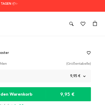
7 TAGEN 📦✨
oster
favorite_border
hlen
(Größentabelle)
m
9,95 €
9,95 €
n den Warenkorb