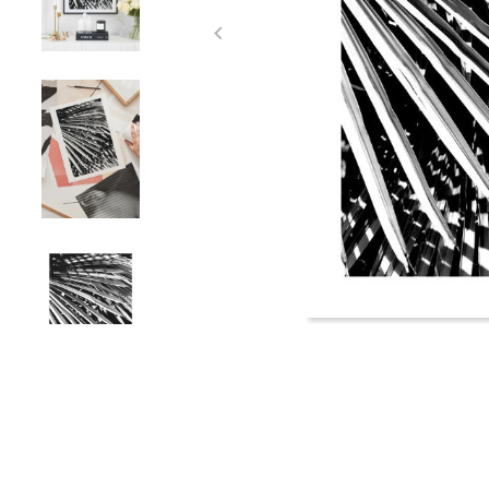
Item
1
of
4