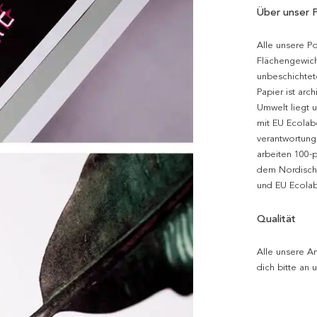
Über unser 
Alle unsere P
Flächengewich
unbeschichtet
Papier ist arc
Umwelt liegt 
mit EU Ecolabe
verantwortung
arbeiten 100-
dem Nordische
und EU Ecolabe
Qualität
Alle unsere Ar
dich bitte an