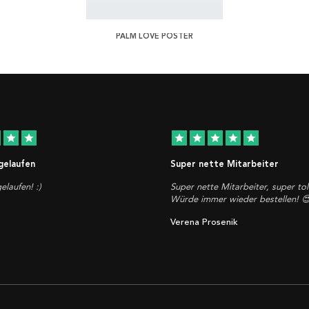
PALM LOVE POSTER
star
star
star
star
star
star
star
 gelaufen
Super nette Mitarbeiter
elaufen! :)
Super nette Mitarbeiter, super tol
Würde immer wieder bestellen! 
Verena Prosenik