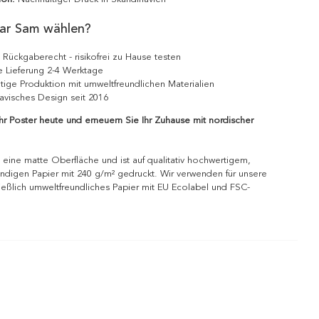
ar Sam wählen?
 Rückgaberecht - risikofrei zu Hause testen
e Lieferung 2-4 Werktage
tige Produktion mit umweltfreundlichen Materialien
avisches Design seit 2016
Ihr Poster heute und erneuern Sie Ihr Zuhause mit nordischer
 eine matte Oberfläche und ist auf qualitativ hochwertigem,
ndigen Papier mit 240 g/m² gedruckt. Wir verwenden für unsere
ießlich umweltfreundliches Papier mit EU Ecolabel und FSC-