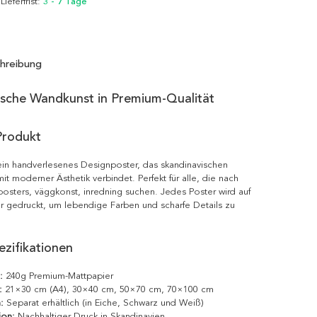
 Lieferfrist:
3 - 7 Tage
hreibung
ische Wandkunst in Premium-Qualität
Produkt
ein handverlesenes Designposter, das skandinavischen
it moderner Ästhetik verbindet. Perfekt für alle, die nach
posters, väggkonst, inredning suchen. Jedes Poster wird auf
r gedruckt, um lebendige Farben und scharfe Details zu
zifikationen
:
240g Premium-Mattpapier
:
21×30 cm (A4), 30×40 cm, 50×70 cm, 70×100 cm
:
Separat erhältlich (in Eiche, Schwarz und Weiß)
ion:
Nachhaltiger Druck in Skandinavien