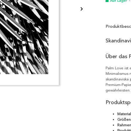
Auf Lager
-
Produktbesc
Skandinav
Über das 
Palm Love ist 
Minimalismus m
skandinaviska 
Premium-Papie
gewährleisten.
Produktspe
Material
Größen
Rahmen
Produkt