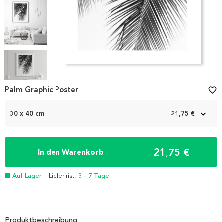
Item
1
Palm Graphic Poster
favorite_border
of
5
30 x 40 cm
21,75 €
21,75 €
In den Warenkorb
Auf Lager
- Lieferfrist:
3 - 7 Tage
Produktbeschreibung