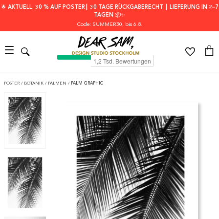
🌟 AKTUELL: 30 % AUF POSTER┃ 30 TAGE RÜCKGABERECHT ┃ LIEFERUNG IN 2–7
TAGEN 📦✨
Code: SUMMER30
, bis 6.8.
POSTER
/
BOTANIK
/
PALMEN
/
PALM GRAPHIC