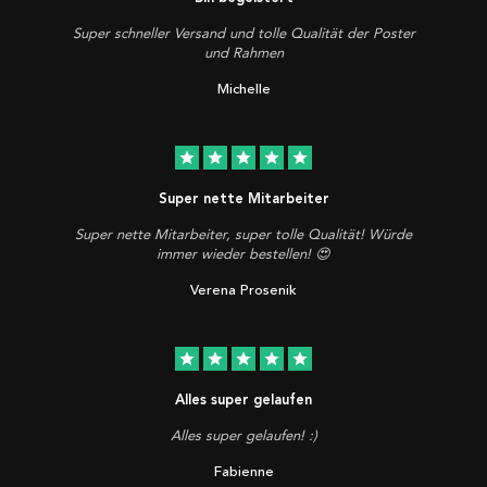
Super schneller Versand und tolle Qualität der Poster
und Rahmen
Michelle
star
star
star
star
star
Super nette Mitarbeiter
Super nette Mitarbeiter, super tolle Qualität! Würde
immer wieder bestellen! 😍
Verena Prosenik
star
star
star
star
star
Alles super gelaufen
Alles super gelaufen! :)
Fabienne