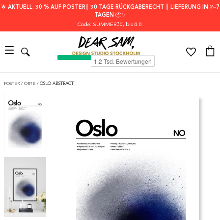
🌟 AKTUELL: 30 % AUF POSTER┃ 30 TAGE RÜCKGABERECHT ┃ LIEFERUNG IN 2–7
TAGEN 📦✨
Code: SUMMER30
, bis 8.8.
POSTER
/
ORTE
/
OSLO ABSTRACT