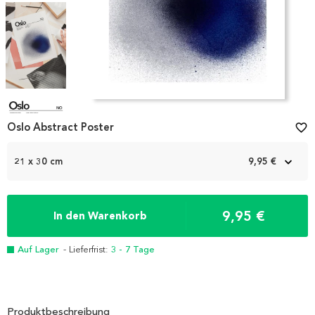
Item
1
Oslo Abstract Poster
favorite_border
of
4
21 x 30 cm
9,95 €
9,95 €
In den Warenkorb
Auf Lager
- Lieferfrist:
3 - 7 Tage
Produktbeschreibung