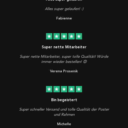
Alles super gelaufen! :)
Fabienne
star
star
star
star
star
Super nette Mitarbeiter
Super nette Mitarbeiter, super tolle Qualität! Würde
immer wieder bestellen! 😍
Verena Prosenik
star
star
star
star
star
Bin begeistert
Super schneller Versand und tolle Qualität der Poster
und Rahmen
Michelle