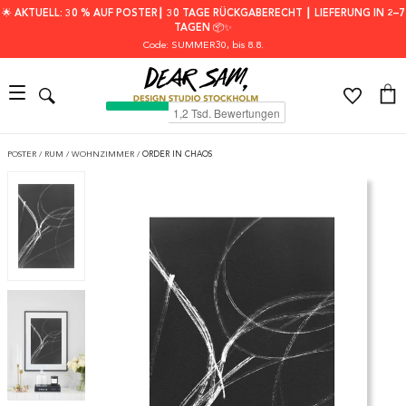
🌟 AKTUELL: 30 % AUF POSTER┃ 30 TAGE RÜCKGABERECHT ┃ LIEFERUNG IN 2–7
TAGEN 📦✨
Code: SUMMER30
, bis 8.8.
POSTER
/
RUM
/
WOHNZIMMER
/
ORDER IN CHAOS