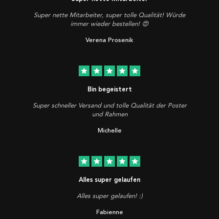
Super nette Mitarbeiter, super tolle Qualität! Würde
immer wieder bestellen! 😍
Verena Prosenik
star
star
star
star
star
Bin begeistert
Super schneller Versand und tolle Qualität der Poster
und Rahmen
Michelle
star
star
star
star
star
Alles super gelaufen
Alles super gelaufen! :)
Fabienne