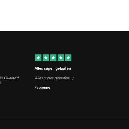
star
star
star
star
star
Alles super gelaufen
le Qualität!
Alles super gelaufen! :)

Fabienne