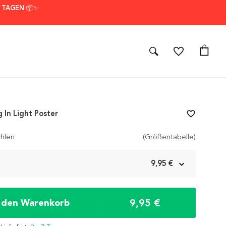
7 TAGEN 📦✨
 In Light Poster
favorite_border
hlen
(Größentabelle)
m
9,95 €
9,95 €
n den Warenkorb