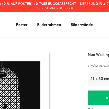
: 30 % AUF POSTER┃ 30 TAGE RÜCKGABERECHT ┃ LIEFERUNG IN 2–
Code: SUMMER30
, bis 7.8.
Poster
Bilderrahmen
Bilderwände
Nun Walking
Größe auswä
21 x 30 c
I