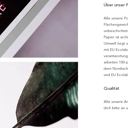
Über unser 
Alle unsere P
Flächengewich
unbeschichtet
Papier ist arc
Umwelt liegt 
mit EU Ecolabe
verantwortung
arbeiten 100-
dem Nordische
und EU Ecolabe
Qualität
Alle unsere Ar
dich bitte an