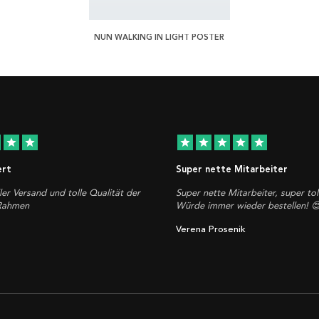
NUN WALKING IN LIGHT POSTER
star
star
star
star
star
star
star
ert
Super nette Mitarbeiter
ler Versand und tolle Qualität der
Super nette Mitarbeiter, super tol
 Rahmen
Würde immer wieder bestellen! 
Verena Prosenik