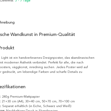
 Lieferfrist:
3 - 7 Tage
hreibung
ische Wandkunst in Premium-Qualität
Produkt
 Light ist ein handverlesenes Designposter, das skandinavischen
it moderner Ästhetik verbindet. Perfekt für alle, die nach
posters, väggkonst, inredning suchen. Jedes Poster wird auf
r gedruckt, um lebendige Farben und scharfe Details zu
zifikationen
:
240g Premium-Mattpapier
:
21×30 cm (A4), 30×40 cm, 50×70 cm, 70×100 cm
:
Separat erhältlich (in Eiche, Schwarz und Weiß)
ion:
Nachhaltiger Druck in Skandinavien