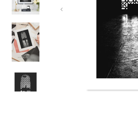
Item
1
of
4