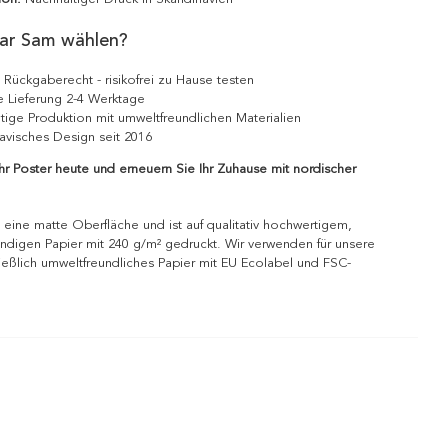
ar Sam wählen?
 Rückgaberecht - risikofrei zu Hause testen
e Lieferung 2-4 Werktage
tige Produktion mit umweltfreundlichen Materialien
avisches Design seit 2016
Ihr Poster heute und erneuern Sie Ihr Zuhause mit nordischer
 eine matte Oberfläche und ist auf qualitativ hochwertigem,
ndigen Papier mit 240 g/m² gedruckt. Wir verwenden für unsere
ießlich umweltfreundliches Papier mit EU Ecolabel und FSC-