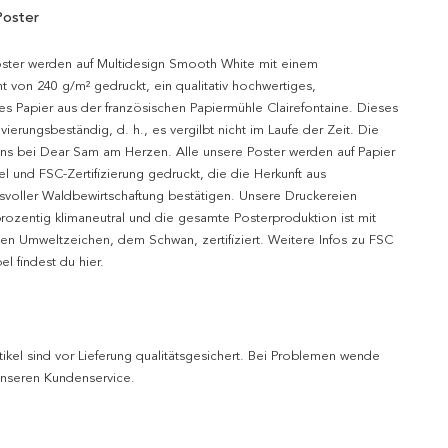
Poster
oster werden auf Multidesign Smooth White mit einem
t von 240 g/m² gedruckt, ein qualitativ hochwertiges,
es Papier aus der französischen Papiermühle Clairefontaine. Dieses
hivierungsbeständig, d. h., es vergilbt nicht im Laufe der Zeit. Die
uns bei Dear Sam am Herzen. Alle unsere Poster werden auf Papier
l und FSC-Zertifizierung gedruckt, die die Herkunft aus
svoller Waldbewirtschaftung bestätigen. Unsere Druckereien
prozentig klimaneutral und die gesamte Posterproduktion ist mit
n Umweltzeichen, dem Schwan, zertifiziert. Weitere Infos zu FSC
l findest du hier.
tikel sind vor Lieferung qualitätsgesichert. Bei Problemen wende
 unseren Kundenservice.