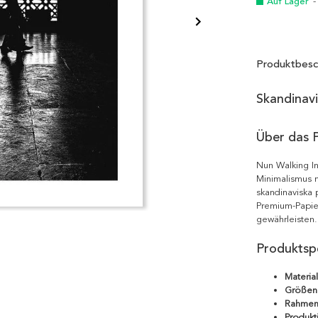
Auf Lager
-
Produktbesc
Skandinav
Über das 
Nun Walking In
Minimalismus m
skandinaviska 
Premium-Papie
gewährleisten.
Produktspe
Material
Größen
Rahmen
Produkt