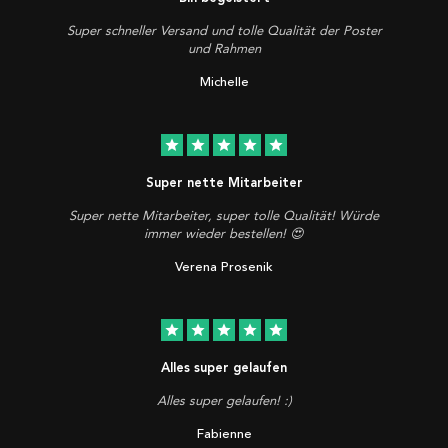
Super schneller Versand und tolle Qualität der Poster
und Rahmen
Michelle
star
star
star
star
star
Super nette Mitarbeiter
Super nette Mitarbeiter, super tolle Qualität! Würde
immer wieder bestellen! 😍
Verena Prosenik
star
star
star
star
star
Alles super gelaufen
Alles super gelaufen! :)
Fabienne