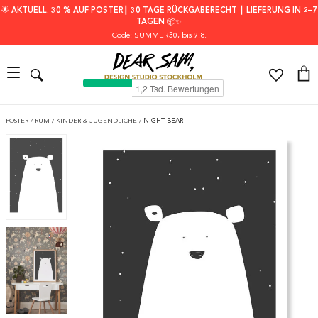
🌟 AKTUELL: 30 % AUF POSTER┃ 30 TAGE RÜCKGABERECHT ┃ LIEFERUNG IN 2–7
TAGEN 📦✨
Code: SUMMER30
, bis 9.8.
POSTER
/
RUM
/
KINDER & JUGENDLICHE
/
NIGHT BEAR