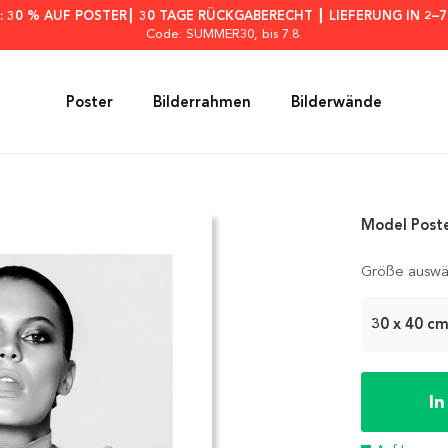
: 30 % AUF POSTER┃ 30 TAGE RÜCKGABERECHT ┃ LIEFERUNG IN 2–
Code: SUMMER30
, bis 7.8.
Poster
Bilderrahmen
Bilderwände
Model Post
Größe auswä
30 x 40 c
I