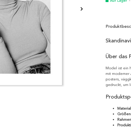
Auf Lager
-
Produktbesc
Skandinav
Über das 
Model ist ein
mit moderner Ä
posters, väggk
gedruckt, um l
Produktspe
Material
Größen
Rahmen
Produkt