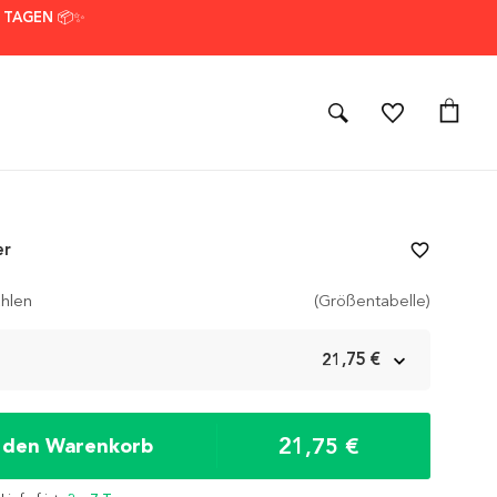
7 TAGEN 📦✨
er
favorite_border
hlen
(Größentabelle)
m
21,75 €
21,75 €
n den Warenkorb