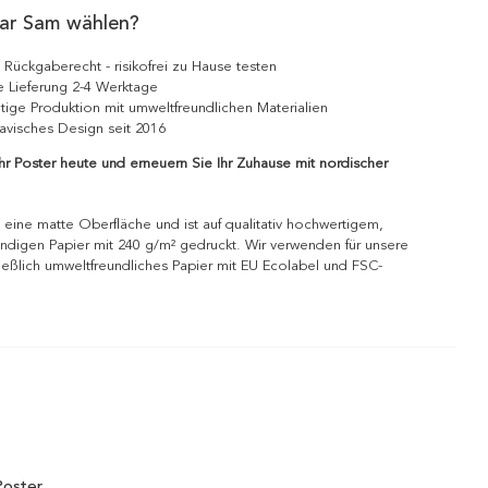
ar Sam wählen?
 Rückgaberecht - risikofrei zu Hause testen
e Lieferung 2-4 Werktage
tige Produktion mit umweltfreundlichen Materialien
avisches Design seit 2016
Ihr Poster heute und erneuern Sie Ihr Zuhause mit nordischer
 eine matte Oberfläche und ist auf qualitativ hochwertigem,
ndigen Papier mit 240 g/m² gedruckt. Wir verwenden für unsere
ießlich umweltfreundliches Papier mit EU Ecolabel und FSC-
Poster