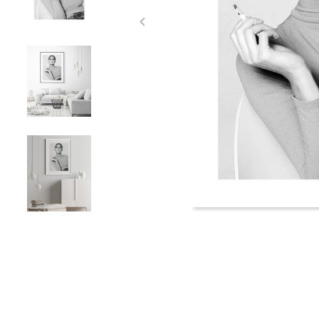
Item
1
of
5