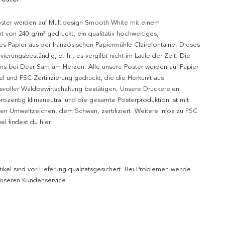
oster werden auf Multidesign Smooth White mit einem
t von 240 g/m² gedruckt, ein qualitativ hochwertiges,
es Papier aus der französischen Papiermühle Clairefontaine. Dieses
hivierungsbeständig, d. h., es vergilbt nicht im Laufe der Zeit. Die
uns bei Dear Sam am Herzen. Alle unsere Poster werden auf Papier
l und FSC-Zertifizierung gedruckt, die die Herkunft aus
svoller Waldbewirtschaftung bestätigen. Unsere Druckereien
prozentig klimaneutral und die gesamte Posterproduktion ist mit
n Umweltzeichen, dem Schwan, zertifiziert. Weitere Infos zu FSC
l findest du hier.
tikel sind vor Lieferung qualitätsgesichert. Bei Problemen wende
 unseren Kundenservice.