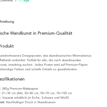
 Lieferfrist:
3 - 7 Tage
hreibung
ische Wandkunst in Premium-Qualität
Produkt
 handverlesenes Designposter, das skandinavischen Minimalismus
sthetik verbindet. Perfekt für alle, die nach skandinaviska
onst, inredning suchen. Jedes Poster wird auf Premium-Papier
ebendige Farben und scharfe Details zu gewährleisten.
zifikationen
:
240g Premium-Mattpapier
:
21×30 cm (A4), 30×40 cm, 50×70 cm, 70×100 cm
:
Separat erhältlich (in Eiche, Schwarz und Weiß)
ion:
Nachhaltiger Druck in Skandinavien