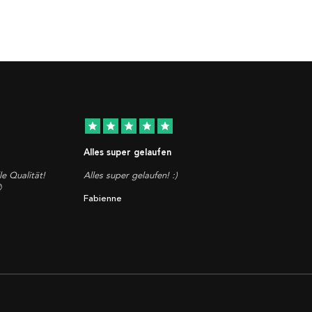
star
star
star
star
star
Alles super gelaufen
le Qualität!
Alles super gelaufen! :)

Fabienne