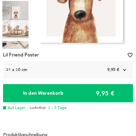
Item
1
Lil Friend Poster
favorite_border
of
5
21 x 30 cm
9,95 €
9,95 €
In den Warenkorb
Auf Lager
- Lieferfrist:
3 - 7 Tage
Produktbeschreibung