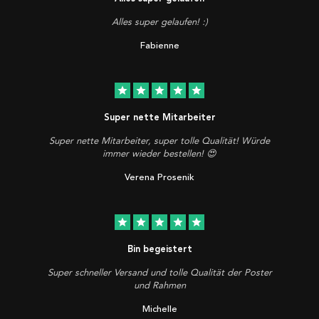
Alles super gelaufen! :)
Fabienne
star
star
star
star
star
Super nette Mitarbeiter
Super nette Mitarbeiter, super tolle Qualität! Würde
immer wieder bestellen! 😍
Verena Prosenik
star
star
star
star
star
Bin begeistert
Super schneller Versand und tolle Qualität der Poster
und Rahmen
Michelle