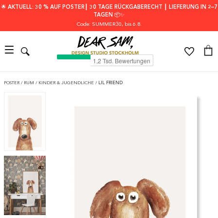
🌟 AKTUELL: 30 % AUF POSTER┃ 30 TAGE RÜCKGABERECHT ┃ LIEFERUNG IN 2–7
TAGEN 📦✨
Code: SUMMER30
, bis 6.8.
POSTER
/
RUM
/
KINDER & JUGENDLICHE
/
LIL FRIEND