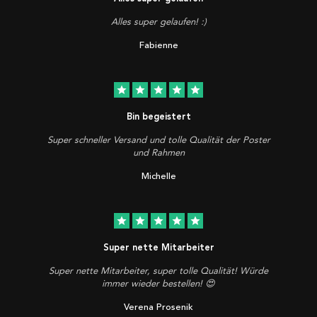
Alles super gelaufen! :)
Fabienne
star
star
star
star
star
Bin begeistert
Super schneller Versand und tolle Qualität der Poster
und Rahmen
Michelle
star
star
star
star
star
Super nette Mitarbeiter
Super nette Mitarbeiter, super tolle Qualität! Würde
immer wieder bestellen! 😍
Verena Prosenik