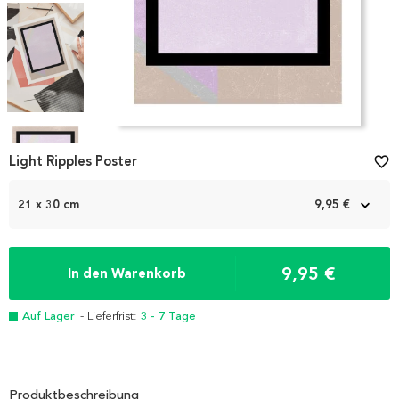
Item
1
Light Ripples Poster
favorite_border
of
4
21 x 30 cm
9,95 €
9,95 €
In den Warenkorb
Auf Lager
- Lieferfrist:
3 - 7 Tage
Produktbeschreibung