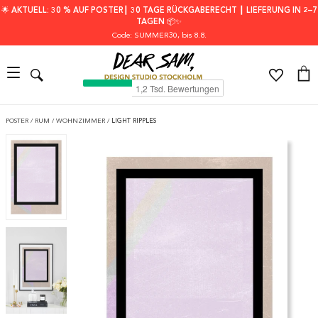
🌟 AKTUELL: 30 % AUF POSTER┃ 30 TAGE RÜCKGABERECHT ┃ LIEFERUNG IN 2–7
TAGEN 📦✨
Code: SUMMER30
, bis 8.8.
POSTER
/
RUM
/
WOHNZIMMER
/
LIGHT RIPPLES