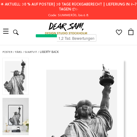
🌟 AKTUELL: 30 % AUF POSTER┃ 30 TAGE RÜCKGABERECHT ┃ LIEFERUNG IN 2–7
TAGEN 📦✨
Code: SUMMER30
, bis 6.8.
POSTER
/
FÄRG
/
SVARTVIT
/
LIBERTY BACK