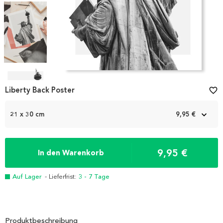
Item
1
Liberty Back Poster
favorite_border
of
4
21 x 30 cm
9,95 €
9,95 €
In den Warenkorb
Auf Lager
- Lieferfrist:
3 - 7 Tage
Produktbeschreibung