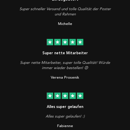
Super schneller Versand und tolle Qualität der Poster
und Rahmen
Michelle
star
star
star
star
star
Super nette Mitarbeiter
Super nette Mitarbeiter, super tolle Qualität! Würde
immer wieder bestellen! 😍
Verena Prosenik
star
star
star
star
star
Alles super gelaufen
Alles super gelaufen! :)
Fabienne