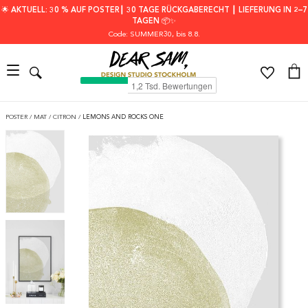
🌟 AKTUELL: 30 % AUF POSTER┃ 30 TAGE RÜCKGABERECHT ┃ LIEFERUNG IN 2–7
TAGEN 📦✨
Code: SUMMER30
, bis 8.8.
POSTER
/
MAT
/
CITRON
/
LEMONS AND ROCKS ONE