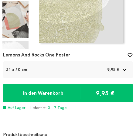
Item
1
Lemons And Rocks One Poster
favorite_border
of
4
21 x 30 cm
9,95 €
9,95 €
In den Warenkorb
Auf Lager
- Lieferfrist:
3 - 7 Tage
Produktbeschreibung