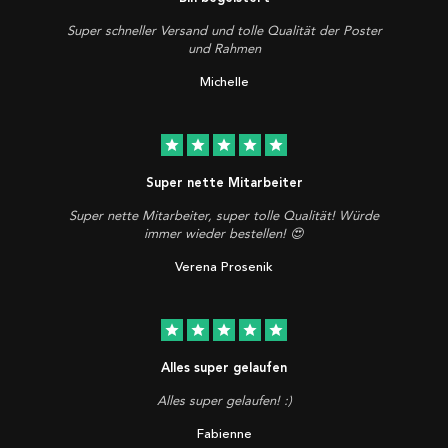
Super schneller Versand und tolle Qualität der Poster
und Rahmen
Michelle
star
star
star
star
star
Super nette Mitarbeiter
Super nette Mitarbeiter, super tolle Qualität! Würde
immer wieder bestellen! 😍
Verena Prosenik
star
star
star
star
star
Alles super gelaufen
Alles super gelaufen! :)
Fabienne