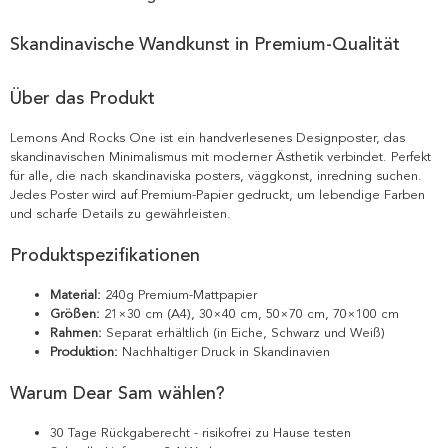
Skandinavische Wandkunst in Premium-Qualität
Über das Produkt
Lemons And Rocks One ist ein handverlesenes Designposter, das
skandinavischen Minimalismus mit moderner Ästhetik verbindet. Perfekt
für alle, die nach skandinaviska posters, väggkonst, inredning suchen.
Jedes Poster wird auf Premium-Papier gedruckt, um lebendige Farben
und scharfe Details zu gewährleisten.
Produktspezifikationen
Material:
240g Premium-Mattpapier
Größen:
21×30 cm (A4), 30×40 cm, 50×70 cm, 70×100 cm
Rahmen:
Separat erhältlich (in Eiche, Schwarz und Weiß)
Produktion:
Nachhaltiger Druck in Skandinavien
Warum Dear Sam wählen?
30 Tage Rückgaberecht - risikofrei zu Hause testen