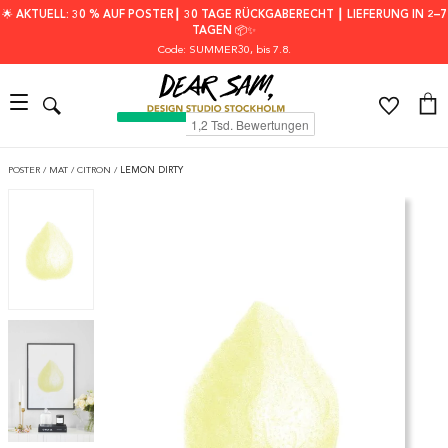
🌟 AKTUELL: 30 % AUF POSTER┃ 30 TAGE RÜCKGABERECHT ┃ LIEFERUNG IN 2–7
TAGEN 📦✨
Code: SUMMER30
, bis 7.8.
POSTER
/
MAT
/
CITRON
/
LEMON DIRTY