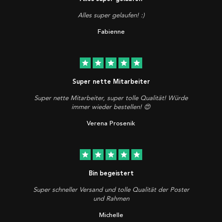
Alles super gelaufen! :)
Fabienne
star
star
star
star
star
Super nette Mitarbeiter
Super nette Mitarbeiter, super tolle Qualität! Würde
immer wieder bestellen! 😍
Verena Prosenik
star
star
star
star
star
Bin begeistert
Super schneller Versand und tolle Qualität der Poster
und Rahmen
Michelle