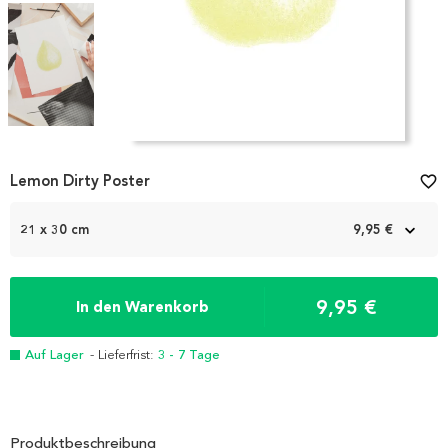
Item
1
Lemon Dirty Poster
favorite_border
of
5
21 x 30 cm
9,95 €
9,95 €
In den Warenkorb
Auf Lager
- Lieferfrist:
3 - 7 Tage
Produktbeschreibung