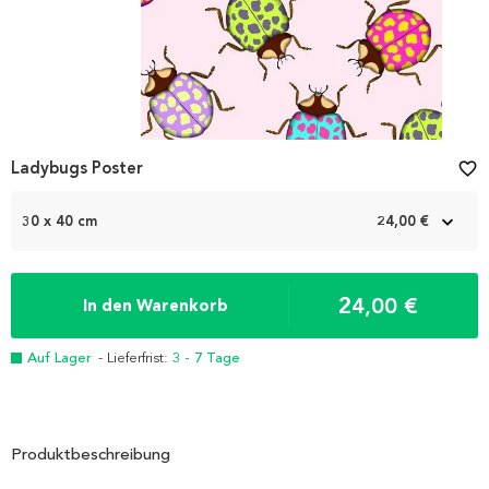
Ladybugs Poster
favorite_border
30 x 40 cm
24,00 €
24,00 €
In den Warenkorb
Auf Lager
- Lieferfrist:
3 - 7 Tage
Produktbeschreibung