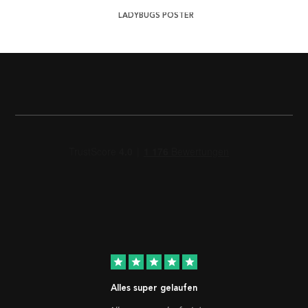
LADYBUGS POSTER
star
star
star
star
star
Alles super gelaufen