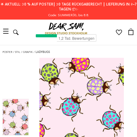
🌟 AKTUELL: 30 % AUF POSTER┃ 30 TAGE RÜCKGABERECHT ┃ LIEFERUNG IN 2–7
TAGEN 📦✨
Code: SUMMER30
, bis 8.8.
POSTER
/
STIL
/
GRAFIK
/
LADYBUGS