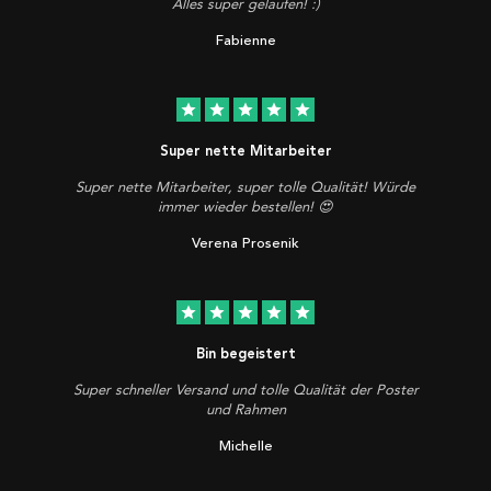
Alles super gelaufen! :)
Fabienne
star
star
star
star
star
Super nette Mitarbeiter
Super nette Mitarbeiter, super tolle Qualität! Würde
immer wieder bestellen! 😍
Verena Prosenik
star
star
star
star
star
Bin begeistert
Super schneller Versand und tolle Qualität der Poster
und Rahmen
Michelle