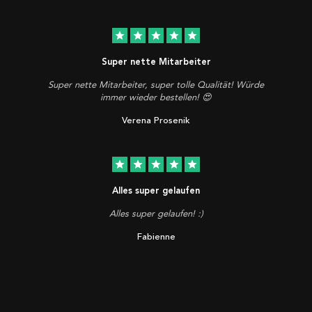
star
star
star
star
star
Super nette Mitarbeiter
Super nette Mitarbeiter, super tolle Qualität! Würde
immer wieder bestellen! 😍
Verena Prosenik
star
star
star
star
star
Alles super gelaufen
Alles super gelaufen! :)
Fabienne