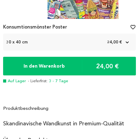
Konsumtionsmönster Poster
favorite_border
30 x 40 cm
24,00 €
24,00 €
In den Warenkorb
Auf Lager
- Lieferfrist:
3 - 7 Tage
Produktbeschreibung
Skandinavische Wandkunst in Premium-Qualität