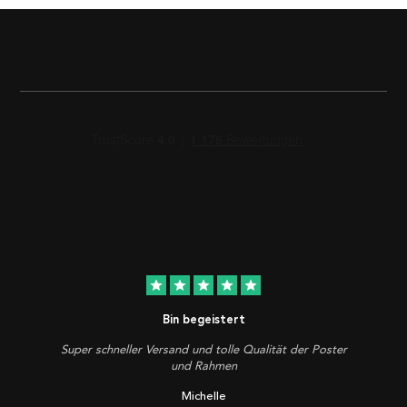
star
star
star
star
star
Bin begeistert
Super schneller Versand und tolle Qualität der Poster
und Rahmen
Michelle