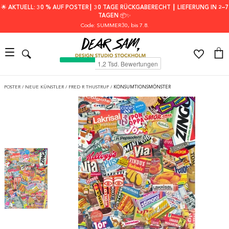
🌟 AKTUELL: 30 % AUF POSTER┃ 30 TAGE RÜCKGABERECHT ┃ LIEFERUNG IN 2–7
TAGEN 📦✨
Code: SUMMER30
, bis 7.8.
POSTER
/
NEUE KÜNSTLER
/
FRED R THUSTRUP
/
KONSUMTIONSMÖNSTER