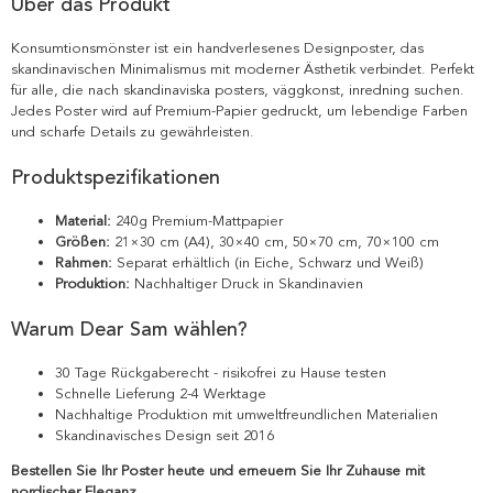
Über das Produkt
Konsumtionsmönster ist ein handverlesenes Designposter, das
skandinavischen Minimalismus mit moderner Ästhetik verbindet. Perfekt
für alle, die nach skandinaviska posters, väggkonst, inredning suchen.
Jedes Poster wird auf Premium-Papier gedruckt, um lebendige Farben
und scharfe Details zu gewährleisten.
Produktspezifikationen
Material:
240g Premium-Mattpapier
Größen:
21×30 cm (A4), 30×40 cm, 50×70 cm, 70×100 cm
Rahmen:
Separat erhältlich (in Eiche, Schwarz und Weiß)
Produktion:
Nachhaltiger Druck in Skandinavien
Warum Dear Sam wählen?
30 Tage Rückgaberecht - risikofrei zu Hause testen
Schnelle Lieferung 2-4 Werktage
Nachhaltige Produktion mit umweltfreundlichen Materialien
Skandinavisches Design seit 2016
Bestellen Sie Ihr Poster heute und erneuern Sie Ihr Zuhause mit
nordischer Eleganz.