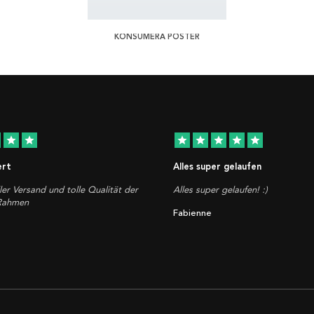
KONSUMERA POSTER
star
star
star
star
star
star
star
ert
Alles super gelaufen
ler Versand und tolle Qualität der
Alles super gelaufen! :)
 Rahmen
Fabienne