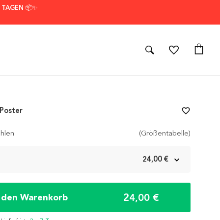
7 TAGEN 📦✨
Poster
favorite_border
hlen
(Größentabelle)
m
24,00 €
24,00 €
n den Warenkorb