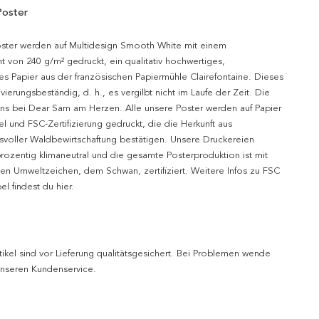
Poster
oster werden auf Multidesign Smooth White mit einem
t von 240 g/m² gedruckt, ein qualitativ hochwertiges,
es Papier aus der französischen Papiermühle Clairefontaine. Dieses
hivierungsbeständig, d. h., es vergilbt nicht im Laufe der Zeit. Die
uns bei Dear Sam am Herzen. Alle unsere Poster werden auf Papier
l und FSC-Zertifizierung gedruckt, die die Herkunft aus
svoller Waldbewirtschaftung bestätigen. Unsere Druckereien
prozentig klimaneutral und die gesamte Posterproduktion ist mit
n Umweltzeichen, dem Schwan, zertifiziert. Weitere Infos zu FSC
l findest du hier.
tikel sind vor Lieferung qualitätsgesichert. Bei Problemen wende
 unseren Kundenservice.