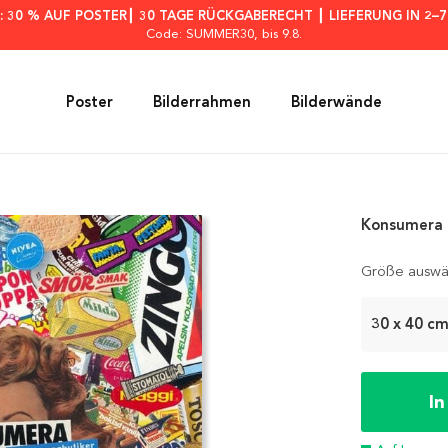
: 30 % AUF POSTER┃ 30 TAGE RÜCKGABERECHT ┃ LIEFERUNG IN 2–
Code: SUMMER30
, bis 9.8.
Poster
Bilderrahmen
Bilderwände
Konsumera 
Größe auswä
30 x 40 c
I