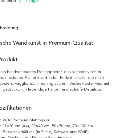
 Lieferfrist:
3 - 7 Tage
hreibung
ische Wandkunst in Premium-Qualität
Produkt
 ein handverlesenes Designposter, das skandinavischen
it moderner Ästhetik verbindet. Perfekt für alle, die nach
posters, väggkonst, inredning suchen. Jedes Poster wird auf
r gedruckt, um lebendige Farben und scharfe Details zu
zifikationen
:
240g Premium-Mattpapier
:
21×30 cm (A4), 30×40 cm, 50×70 cm, 70×100 cm
:
Separat erhältlich (in Eiche, Schwarz und Weiß)
ion:
Nachhaltiger Druck in Skandinavien