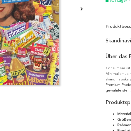
Auf Lager
-
Produktbesc
Skandinav
Über das 
Konsumera ist
Minimalismus m
skandinaviska 
Premium-Papie
gewährleisten.
Produktspe
Material
Größen
Rahmen
Produkt