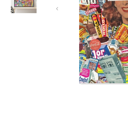
Item
1
of
2