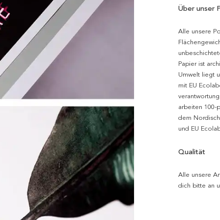
Über unser 
Alle unsere P
Flächengewich
unbeschichtet
Papier ist arc
Umwelt liegt 
mit EU Ecolabe
verantwortung
arbeiten 100-
dem Nordische
und EU Ecolabe
Qualität
Alle unsere Ar
dich bitte an