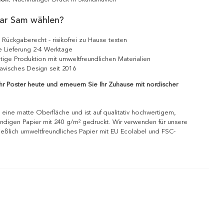
ar Sam wählen?
 Rückgaberecht - risikofrei zu Hause testen
e Lieferung 2-4 Werktage
tige Produktion mit umweltfreundlichen Materialien
avisches Design seit 2016
Ihr Poster heute und erneuern Sie Ihr Zuhause mit nordischer
 eine matte Oberfläche und ist auf qualitativ hochwertigem,
ndigen Papier mit 240 g/m² gedruckt. Wir verwenden für unsere
ießlich umweltfreundliches Papier mit EU Ecolabel und FSC-