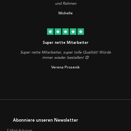
und Rahmen
Michelle
star
star
star
star
star
Super nette Mitarbeiter
Super nette Mitarbeiter, super tolle Qualität! Würde
immer wieder bestellen! 😍
Verena Prosenik
Abonniere unseren Newsletter
E-Mail-Adresse