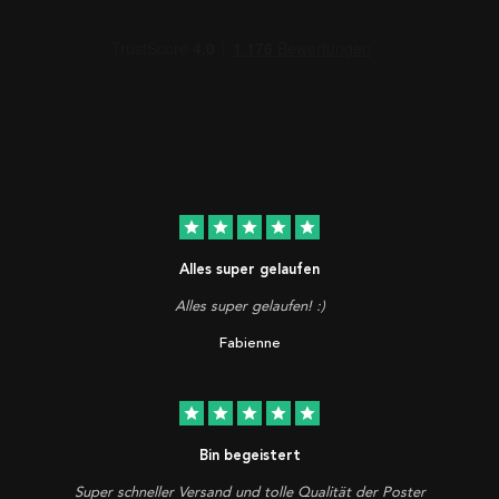
star
star
star
star
star
Alles super gelaufen
Alles super gelaufen! :)
Fabienne
star
star
star
star
star
Bin begeistert
Super schneller Versand und tolle Qualität der Poster