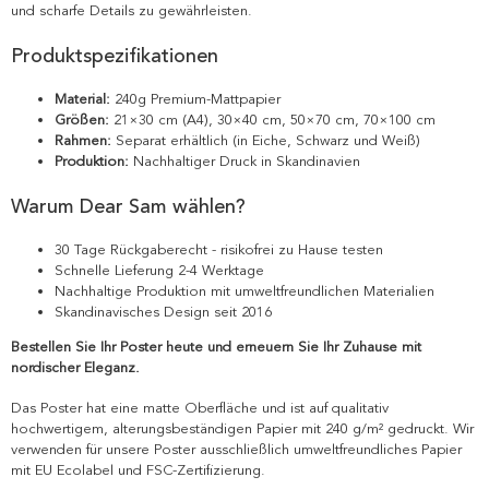
und scharfe Details zu gewährleisten.
Produktspezifikationen
Material:
240g Premium-Mattpapier
Größen:
21×30 cm (A4), 30×40 cm, 50×70 cm, 70×100 cm
Rahmen:
Separat erhältlich (in Eiche, Schwarz und Weiß)
Produktion:
Nachhaltiger Druck in Skandinavien
Warum Dear Sam wählen?
30 Tage Rückgaberecht - risikofrei zu Hause testen
Schnelle Lieferung 2-4 Werktage
Nachhaltige Produktion mit umweltfreundlichen Materialien
Skandinavisches Design seit 2016
Bestellen Sie Ihr Poster heute und erneuern Sie Ihr Zuhause mit
nordischer Eleganz.
Das Poster hat eine matte Oberfläche und ist auf qualitativ
hochwertigem, alterungsbeständigen Papier mit 240 g/m² gedruckt. Wir
verwenden für unsere Poster ausschließlich umweltfreundliches Papier
mit EU Ecolabel und FSC-Zertifizierung.