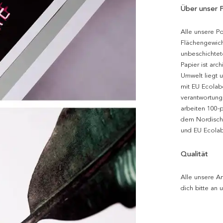
Über unser 
Alle unsere P
Flächengewich
unbeschichtet
Papier ist arc
Umwelt liegt 
mit EU Ecolabe
verantwortung
arbeiten 100-
dem Nordische
und EU Ecolabe
Qualität
Alle unsere Ar
dich bitte an