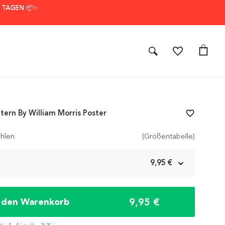
7 TAGEN 📦✨
tern By William Morris Poster
favorite_border
hlen
(Größentabelle)
m
9,95 €
9,95 €
n den Warenkorb