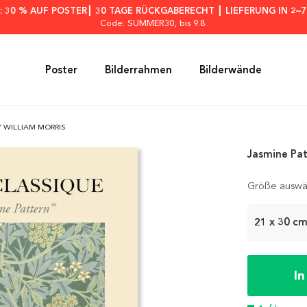
: 30 % AUF POSTER┃ 30 TAGE RÜCKGABERECHT ┃ LIEFERUNG IN 2–
Code: SUMMER30
, bis 9.8.
Poster
Bilderrahmen
Bilderwände
Y WILLIAM MORRIS
Jasmine Pat
Größe auswä
21 x 30 c
I