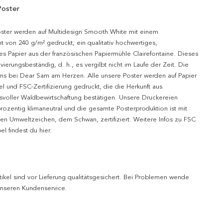
Poster
oster werden auf Multidesign Smooth White mit einem
t von 240 g/m² gedruckt, ein qualitativ hochwertiges,
es Papier aus der französischen Papiermühle Clairefontaine. Dieses
hivierungsbeständig, d. h., es vergilbt nicht im Laufe der Zeit. Die
uns bei Dear Sam am Herzen. Alle unsere Poster werden auf Papier
l und FSC-Zertifizierung gedruckt, die die Herkunft aus
svoller Waldbewirtschaftung bestätigen. Unsere Druckereien
prozentig klimaneutral und die gesamte Posterproduktion ist mit
n Umweltzeichen, dem Schwan, zertifiziert. Weitere Infos zu FSC
l findest du hier.
tikel sind vor Lieferung qualitätsgesichert. Bei Problemen wende
 unseren Kundenservice.