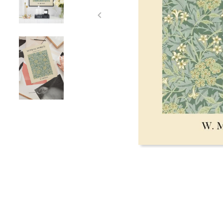
Item
1
of
3