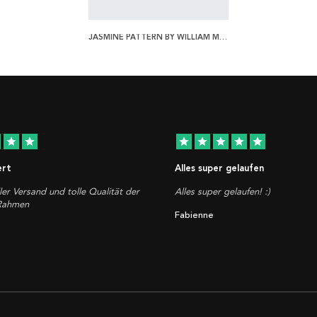
JASMINE PATTERN BY WILLIAM MORRIS POSTER
star
star
star
star
star
star
star
ert
Alles super gelaufen
ler Versand und tolle Qualität der
Alles super gelaufen! :)
 Rahmen
Fabienne