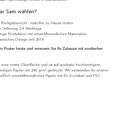
ar Sam wählen?
 Rückgaberecht - risikofrei zu Hause testen
e Lieferung 2-4 Werktage
tige Produktion mit umweltfreundlichen Materialien
avisches Design seit 2016
Ihr Poster heute und erneuern Sie Ihr Zuhause mit nordischer
 eine matte Oberfläche und ist auf qualitativ hochwertigem,
ndigen Papier mit 240 g/m² gedruckt. Wir verwenden für unsere
ießlich umweltfreundliches Papier mit EU Ecolabel und FSC-