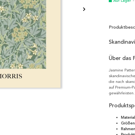
Auf Lager
-
Produktbesc
Skandinav
Über das 
Jasmine Patter
skandinavische
die nach skand
auf Premium-Pa
gewährleisten.
Produktspe
Material
Größen
Rahmen
Produkt