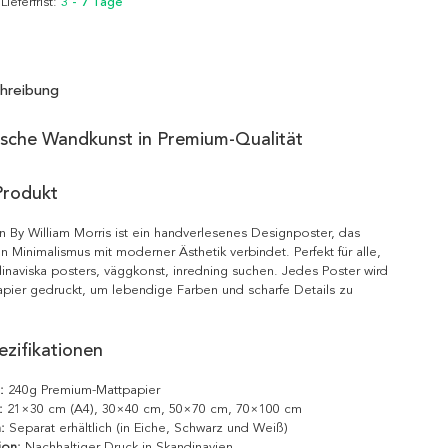
 Lieferfrist:
3 - 7 Tage
hreibung
ische Wandkunst in Premium-Qualität
Produkt
n By William Morris ist ein handverlesenes Designposter, das
n Minimalismus mit moderner Ästhetik verbindet. Perfekt für alle,
inaviska posters, väggkonst, inredning suchen. Jedes Poster wird
pier gedruckt, um lebendige Farben und scharfe Details zu
zifikationen
:
240g Premium-Mattpapier
:
21×30 cm (A4), 30×40 cm, 50×70 cm, 70×100 cm
:
Separat erhältlich (in Eiche, Schwarz und Weiß)
ion:
Nachhaltiger Druck in Skandinavien