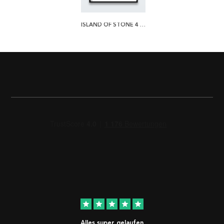
ISLAND OF STONE 4 POSTER
star
star
star
star
star
Alles super gelaufen