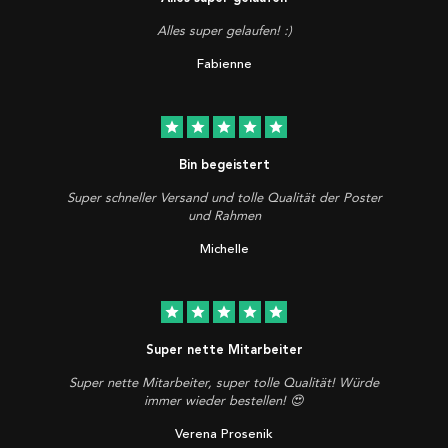
Alles super gelaufen! :)
Fabienne
star
star
star
star
star
Bin begeistert
Super schneller Versand und tolle Qualität der Poster
und Rahmen
Michelle
star
star
star
star
star
Super nette Mitarbeiter
Super nette Mitarbeiter, super tolle Qualität! Würde
immer wieder bestellen! 😍
Verena Prosenik