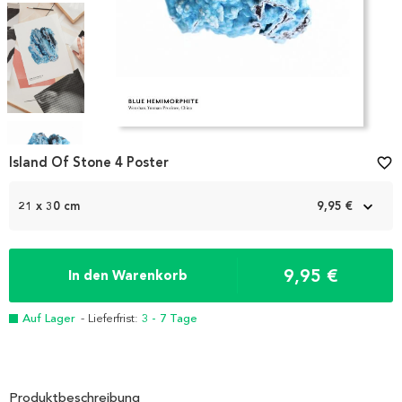
Item
1
Island Of Stone 4 Poster
favorite_border
of
4
21 x 30 cm
9,95 €
9,95 €
In den Warenkorb
Auf Lager
- Lieferfrist:
3 - 7 Tage
Produktbeschreibung