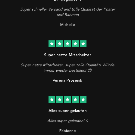
Super schneller Versand und tolle Qualität der Poster
und Rahmen
Michelle
star
star
star
star
star
Super nette Mitarbeiter
Super nette Mitarbeiter, super tolle Qualität! Würde
immer wieder bestellen! 😍
Verena Prosenik
star
star
star
star
star
Alles super gelaufen
Alles super gelaufen! :)
Fabienne