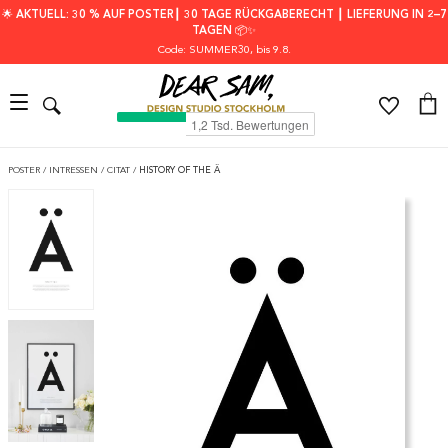
🌟 AKTUELL: 30 % AUF POSTER┃ 30 TAGE RÜCKGABERECHT ┃ LIEFERUNG IN 2–7
TAGEN 📦✨
Code: SUMMER30
, bis 9.8.
POSTER
/
INTRESSEN
/
CITAT
/
HISTORY OF THE Ä