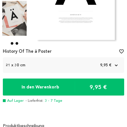
Item
1
History Of The ä Poster
favorite_border
of
4
21 x 30 cm
9,95 €
9,95 €
In den Warenkorb
Auf Lager
- Lieferfrist:
3 - 7 Tage
Produktbeschreibung