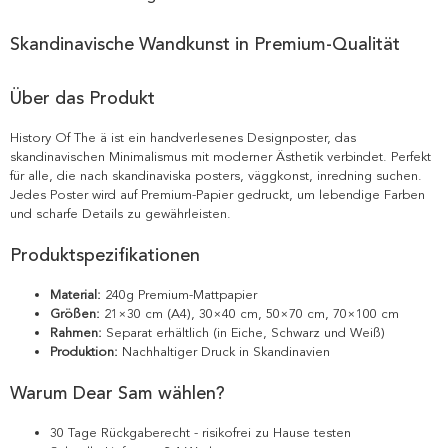
Skandinavische Wandkunst in Premium-Qualität
Über das Produkt
History Of The ä ist ein handverlesenes Designposter, das
skandinavischen Minimalismus mit moderner Ästhetik verbindet. Perfekt
für alle, die nach skandinaviska posters, väggkonst, inredning suchen.
Jedes Poster wird auf Premium-Papier gedruckt, um lebendige Farben
und scharfe Details zu gewährleisten.
Produktspezifikationen
Material:
240g Premium-Mattpapier
Größen:
21×30 cm (A4), 30×40 cm, 50×70 cm, 70×100 cm
Rahmen:
Separat erhältlich (in Eiche, Schwarz und Weiß)
Produktion:
Nachhaltiger Druck in Skandinavien
Warum Dear Sam wählen?
30 Tage Rückgaberecht - risikofrei zu Hause testen