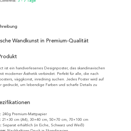
 Lieferfrist:
3 - 7 Tage
hreibung
ische Wandkunst in Premium-Qualität
Produkt
act ist ein handverlesenes Designposter, das skandinavischen
it moderner Ästhetik verbindet. Perfekt für alle, die nach
posters, väggkonst, inredning suchen. Jedes Poster wird auf
r gedruckt, um lebendige Farben und scharfe Details zu
zifikationen
:
240g Premium-Mattpapier
:
21×30 cm (A4), 30×40 cm, 50×70 cm, 70×100 cm
:
Separat erhältlich (in Eiche, Schwarz und Weiß)
ion:
Nachhaltiger Druck in Skandinavien