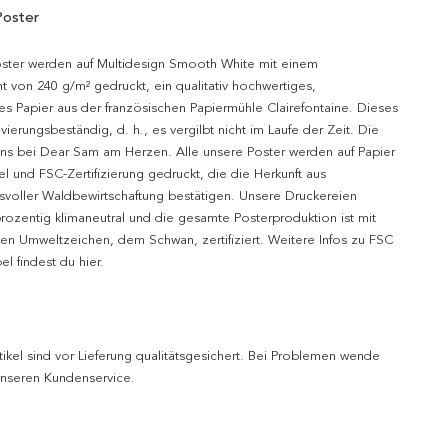
Poster
oster werden auf Multidesign Smooth White mit einem
t von 240 g/m² gedruckt, ein qualitativ hochwertiges,
es Papier aus der französischen Papiermühle Clairefontaine. Dieses
hivierungsbeständig, d. h., es vergilbt nicht im Laufe der Zeit. Die
uns bei Dear Sam am Herzen. Alle unsere Poster werden auf Papier
l und FSC-Zertifizierung gedruckt, die die Herkunft aus
svoller Waldbewirtschaftung bestätigen. Unsere Druckereien
prozentig klimaneutral und die gesamte Posterproduktion ist mit
n Umweltzeichen, dem Schwan, zertifiziert. Weitere Infos zu FSC
l findest du hier.
tikel sind vor Lieferung qualitätsgesichert. Bei Problemen wende
 unseren Kundenservice.