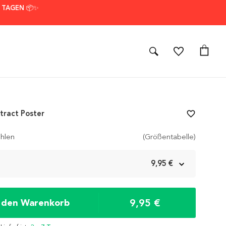
7 TAGEN 📦✨
stract Poster
favorite_border
hlen
(Größentabelle)
m
9,95 €
9,95 €
n den Warenkorb