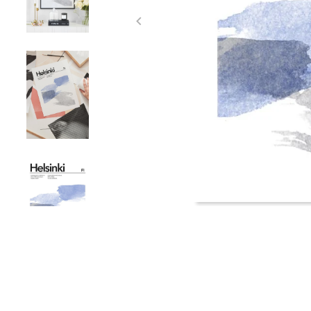
Item
1
of
4