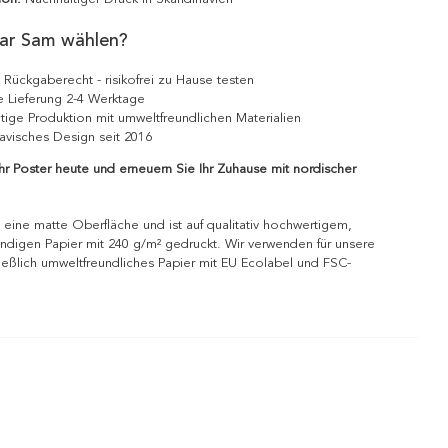
ar Sam wählen?
 Rückgaberecht - risikofrei zu Hause testen
e Lieferung 2-4 Werktage
tige Produktion mit umweltfreundlichen Materialien
avisches Design seit 2016
Ihr Poster heute und erneuern Sie Ihr Zuhause mit nordischer
 eine matte Oberfläche und ist auf qualitativ hochwertigem,
ndigen Papier mit 240 g/m² gedruckt. Wir verwenden für unsere
ießlich umweltfreundliches Papier mit EU Ecolabel und FSC-