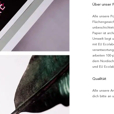
Über unser 
Alle unsere P
Flächengewich
unbeschichtet
Papier ist arc
Umwelt liegt 
mit EU Ecolabe
verantwortung
arbeiten 100-
dem Nordische
und EU Ecolabe
Qualität
Alle unsere Ar
dich bitte an