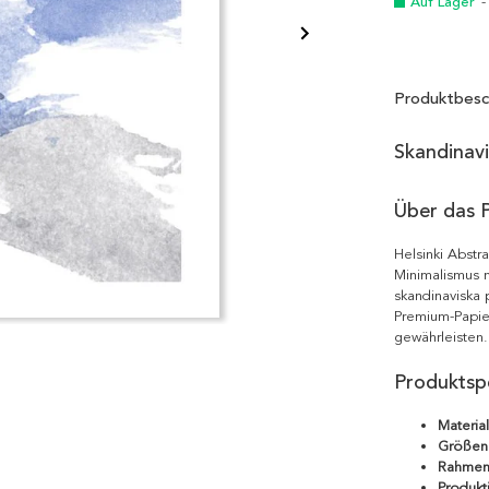
Auf Lager
-
Produktbesc
Skandinav
Über das 
Helsinki Abstr
Minimalismus m
skandinaviska 
Premium-Papie
gewährleisten.
Produktspe
Material
Größen
Rahmen
Produkt