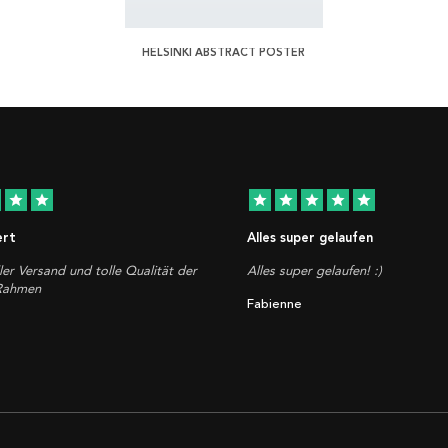
HELSINKI ABSTRACT POSTER
star
star
star
star
star
star
star
ert
Alles super gelaufen
ler Versand und tolle Qualität der
Alles super gelaufen! :)
 Rahmen
Fabienne