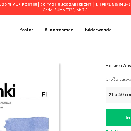
: 30 % AUF POSTER┃ 30 TAGE RÜCKGABERECHT ┃ LIEFERUNG IN 2–
Code: SUMMER30
, bis 7.8.
Poster
Bilderrahmen
Bilderwände
Helsinki Ab
Größe auswä
21 x 30 c
I