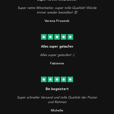
Super nette Mitarbeiter, super tolle Qualität! Würde
immer wieder bestellen! 😍
Verena Prosenik
star
star
star
star
star
Alles super gelaufen
Alles super gelaufen! :)
Fabienne
star
star
star
star
star
Bin begeistert
Super schneller Versand und tolle Qualität der Poster
und Rahmen
Michelle