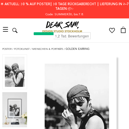
🌟 AKTUELL: 30 % AUF POSTER┃ 30 TAGE RÜCKGABERECHT ┃ LIEFERUNG IN 2–7
TAGEN 📦✨
Code: SUMMER30
, bis 7.8.
POSTER
/
FOTOKUNST
/
MENSCHEN & PORTRÄTS
/
GOLDEN EARRING