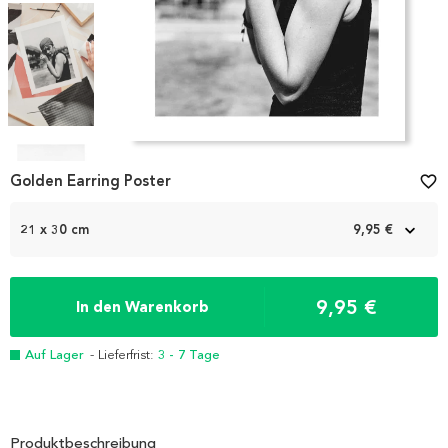
Item
1
Golden Earring Poster
favorite_border
of
4
21 x 30 cm
9,95 €
9,95 €
In den Warenkorb
Auf Lager
- Lieferfrist:
3 - 7 Tage
Produktbeschreibung