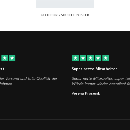
GÖTEBORG SHUFFLE POSTER
star
star
star
star
star
star
star
ert
Super nette Mitarbeiter
ler Versand und tolle Qualität der
Super nette Mitarbeiter, super tol
 Rahmen
Würde immer wieder bestellen! 
Verena Prosenik