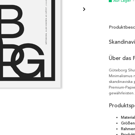
Auf Lager
-
Produktbesc
Skandinav
Über das 
Göteborg Shuf
Minimalismus m
skandinaviska 
Premium-Papie
gewährleisten.
Produktspe
Material
Größen
Rahmen
Produkt