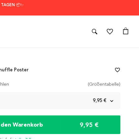
7 TAGEN 📦✨
huffle Poster
favorite_border
hlen
(Größentabelle)
m
9,95 €
9,95 €
n den Warenkorb