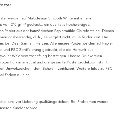
Poster
oster werden auf Multidesign Smooth White mit einem
t von 240 g/m² gedruckt, ein qualitativ hochwertiges,
es Papier aus der französischen Papiermühle Clairefontaine. Dieses
hivierungsbeständig, d. h., es vergilbt nicht im Laufe der Zeit. Die
uns bei Dear Sam am Herzen. Alle unsere Poster werden auf Papier
l und FSC-Zertifizierung gedruckt, die die Herkunft aus
svoller Waldbewirtschaftung bestätigen. Unsere Druckereien
prozentig klimaneutral und die gesamte Posterproduktion ist mit
n Umweltzeichen, dem Schwan, zertifiziert. Weitere Infos zu FSC
l findest du hier.
tikel sind vor Lieferung qualitätsgesichert. Bei Problemen wende
 unseren Kundenservice.