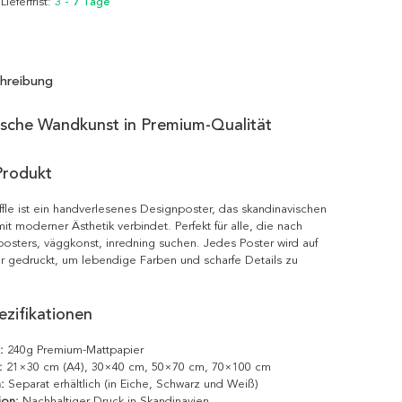
 Lieferfrist:
3 - 7 Tage
hreibung
ische Wandkunst in Premium-Qualität
Produkt
fle ist ein handverlesenes Designposter, das skandinavischen
it moderner Ästhetik verbindet. Perfekt für alle, die nach
posters, väggkonst, inredning suchen. Jedes Poster wird auf
r gedruckt, um lebendige Farben und scharfe Details zu
zifikationen
:
240g Premium-Mattpapier
:
21×30 cm (A4), 30×40 cm, 50×70 cm, 70×100 cm
:
Separat erhältlich (in Eiche, Schwarz und Weiß)
ion:
Nachhaltiger Druck in Skandinavien