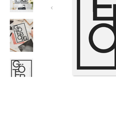
Item
1
of
4