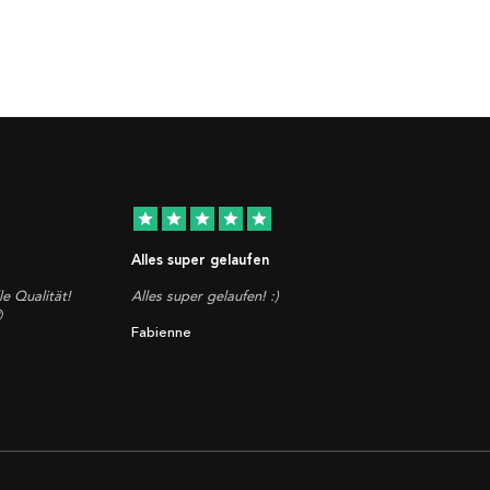
star
star
star
star
star
Alles super gelaufen
le Qualität!
Alles super gelaufen! :)

Fabienne