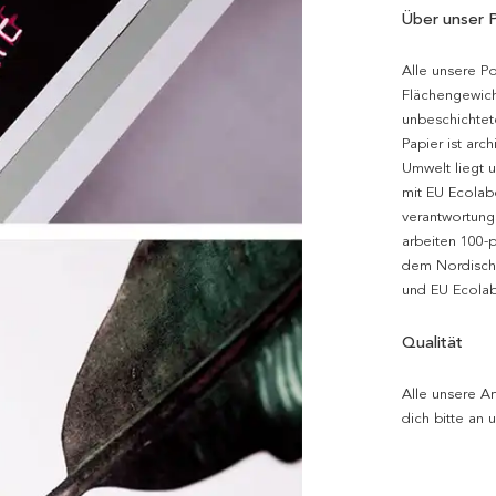
Über unser 
Alle unsere P
Flächengewich
unbeschichtet
Papier ist arc
Umwelt liegt 
mit EU Ecolabe
verantwortung
arbeiten 100-
dem Nordische
und EU Ecolabe
Qualität
Alle unsere Ar
dich bitte an