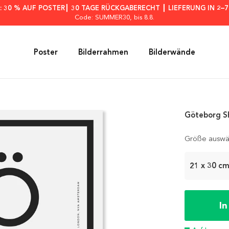
: 30 % AUF POSTER┃ 30 TAGE RÜCKGABERECHT ┃ LIEFERUNG IN 2–
Code: SUMMER30
, bis 8.8.
Poster
Bilderrahmen
Bilderwände
Göteborg S
Größe auswä
21 x 30 c
I