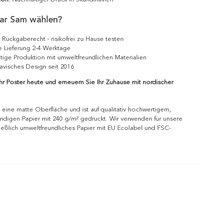
ar Sam wählen?
 Rückgaberecht - risikofrei zu Hause testen
e Lieferung 2-4 Werktage
tige Produktion mit umweltfreundlichen Materialien
avisches Design seit 2016
Ihr Poster heute und erneuern Sie Ihr Zuhause mit nordischer
 eine matte Oberfläche und ist auf qualitativ hochwertigem,
ndigen Papier mit 240 g/m² gedruckt. Wir verwenden für unsere
ießlich umweltfreundliches Papier mit EU Ecolabel und FSC-