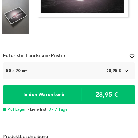
Item
Futuristic Landscape Poster
favorite_border
1
of
50 x 70 cm
28,95 €
3
28,95 €
In den Warenkorb
Auf Lager
- Lieferfrist:
3 - 7 Tage
Produktbeschreibung