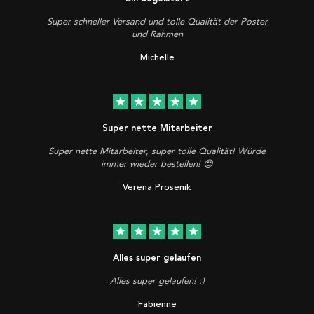
Super schneller Versand und tolle Qualität der Poster
und Rahmen
Michelle
star
star
star
star
star
Super nette Mitarbeiter
Super nette Mitarbeiter, super tolle Qualität! Würde
immer wieder bestellen! 😍
Verena Prosenik
star
star
star
star
star
Alles super gelaufen
Alles super gelaufen! :)
Fabienne