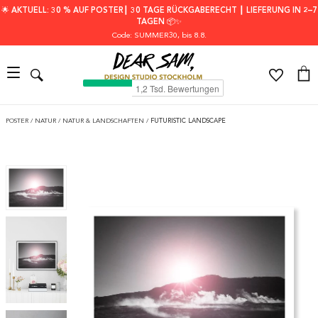
🌟 AKTUELL: 30 % AUF POSTER┃ 30 TAGE RÜCKGABERECHT ┃ LIEFERUNG IN 2–7
TAGEN 📦✨
Code: SUMMER30
, bis 8.8.
POSTER
/
NATUR
/
NATUR & LANDSCHAFTEN
/
FUTURISTIC LANDSCAPE