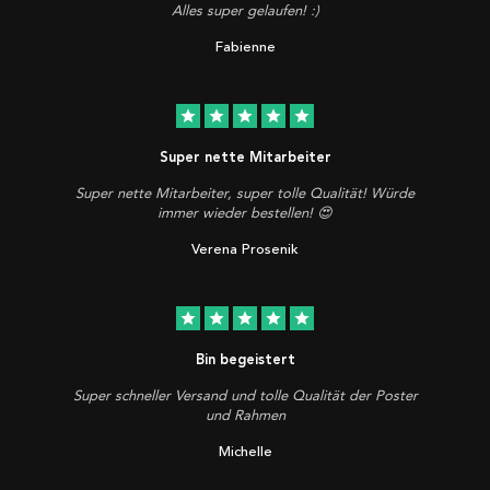
Alles super gelaufen! :)
Fabienne
star
star
star
star
star
Super nette Mitarbeiter
Super nette Mitarbeiter, super tolle Qualität! Würde
immer wieder bestellen! 😍
Verena Prosenik
star
star
star
star
star
Bin begeistert
Super schneller Versand und tolle Qualität der Poster
und Rahmen
Michelle