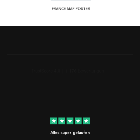
FRANCE MAP POSTER
star
star
star
star
star
Alles super gelaufen