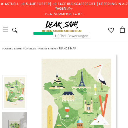
🌟 AKTUELL: 30 % AUF POSTER┃ 30 TAGE RÜCKGABERECHT ┃ LIEFERUNG IN 2–7
TAGEN 📦✨
Code: SUMMER30
, bis 8.8.
POSTER
/
NEUE KÜNSTLER
/
HENRY RIVERS
/
FRANCE MAP