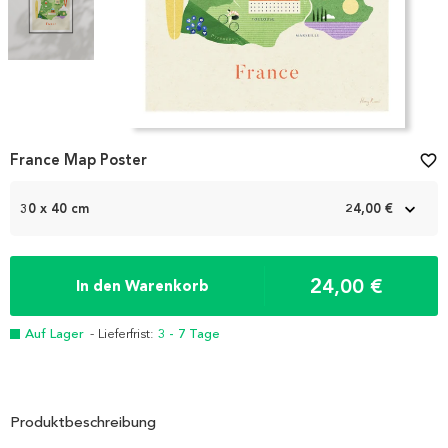
Item
France Map Poster
favorite_border
1
of
2
30 x 40 cm
24,00 €
24,00 €
In den Warenkorb
Auf Lager
- Lieferfrist:
3 - 7 Tage
Produktbeschreibung