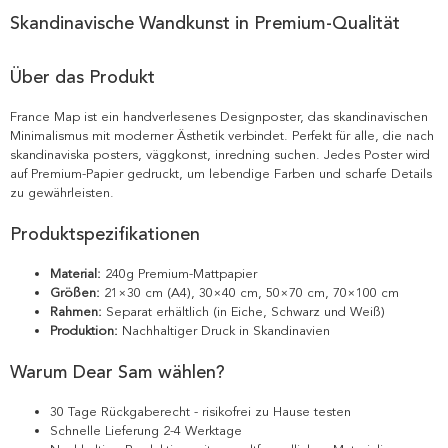
Skandinavische Wandkunst in Premium-Qualität
Über das Produkt
France Map ist ein handverlesenes Designposter, das skandinavischen
Minimalismus mit moderner Ästhetik verbindet. Perfekt für alle, die nach
skandinaviska posters, väggkonst, inredning suchen. Jedes Poster wird
auf Premium-Papier gedruckt, um lebendige Farben und scharfe Details
zu gewährleisten.
Produktspezifikationen
Material:
240g Premium-Mattpapier
Größen:
21×30 cm (A4), 30×40 cm, 50×70 cm, 70×100 cm
Rahmen:
Separat erhältlich (in Eiche, Schwarz und Weiß)
Produktion:
Nachhaltiger Druck in Skandinavien
Warum Dear Sam wählen?
30 Tage Rückgaberecht - risikofrei zu Hause testen
Schnelle Lieferung 2-4 Werktage