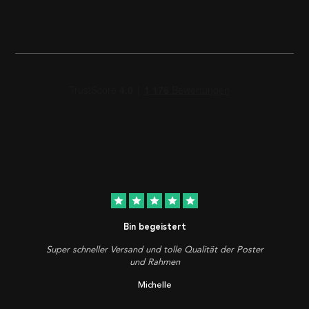
star
star
star
star
star
Bin begeistert
Super schneller Versand und tolle Qualität der Poster
und Rahmen
Michelle