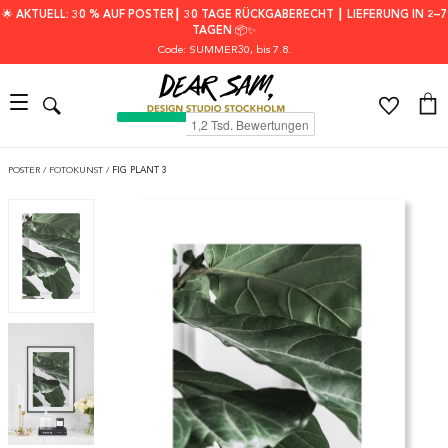
🌟 AKTUELL: 30 % AUF POSTER┃ 30 TAGE RÜCKGABERECHT ┃ LIEFERUNG IN 2–7
TAGEN 📦✨
Code: SUMMER30
, bis 7.8.
POSTER
/
FOTOKUNST
/
FIG PLANT 3