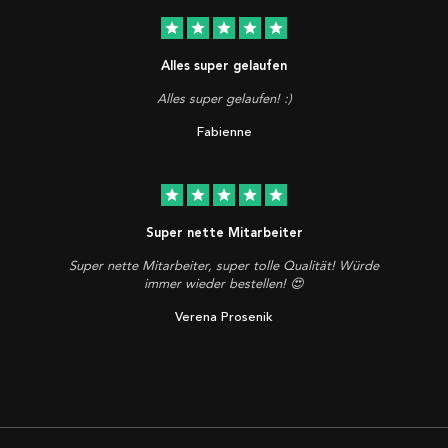
star
star
star
star
star
Alles super gelaufen
Alles super gelaufen! :)
Fabienne
star
star
star
star
star
Super nette Mitarbeiter
Super nette Mitarbeiter, super tolle Qualität! Würde
immer wieder bestellen! 😍
Verena Prosenik