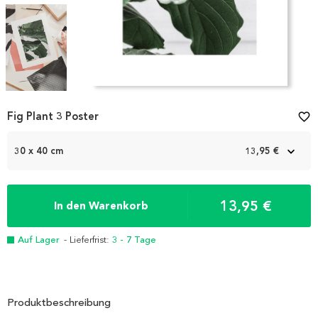
Item
Fig Plant 3 Poster
favorite_border
1
of
3
30 x 40 cm
13,95 €
13,95 €
In den Warenkorb
Auf Lager
- Lieferfrist:
3 - 7 Tage
Produktbeschreibung