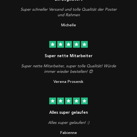
Super schneller Versand und tolle Qualität der Poster
und Rahmen
Michelle
star
star
star
star
star
Super nette Mitarbeiter
Super nette Mitarbeiter, super tolle Qualität! Würde
immer wieder bestellen! 😍
Verena Prosenik
star
star
star
star
star
Alles super gelaufen
Alles super gelaufen! :)
Fabienne