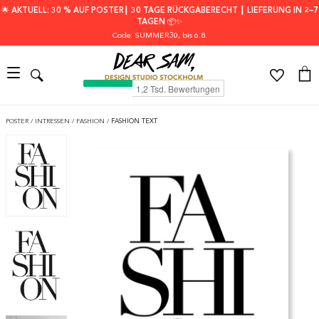
🌟 AKTUELL: 30 % AUF POSTER┃ 30 TAGE RÜCKGABERECHT ┃ LIEFERUNG IN 2–7
TAGEN 📦✨
Code: SUMMER30
, bis 6.8.
POSTER
/
INTRESSEN
/
FASHION
/
FASHION TEXT