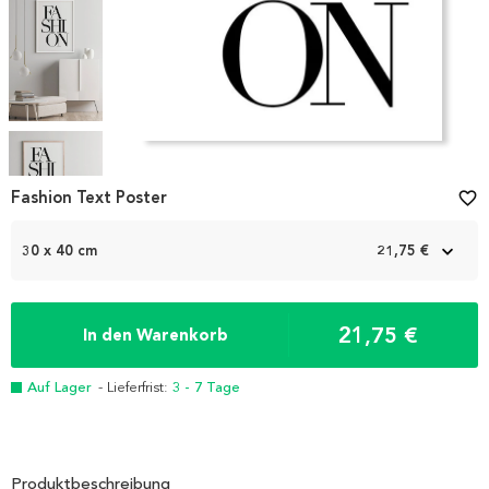
Item
1
Fashion Text Poster
favorite_border
of
5
30 x 40 cm
21,75 €
21,75 €
In den Warenkorb
Auf Lager
- Lieferfrist:
3 - 7 Tage
Produktbeschreibung