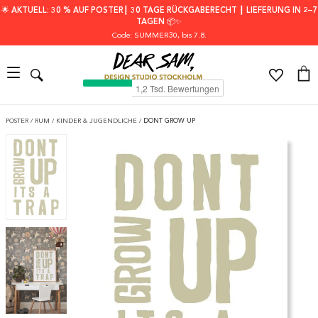
🌟 AKTUELL: 30 % AUF POSTER┃ 30 TAGE RÜCKGABERECHT ┃ LIEFERUNG IN 2–7
TAGEN 📦✨
Code: SUMMER30
, bis 7.8.
POSTER
/
RUM
/
KINDER & JUGENDLICHE
/
DONT GROW UP