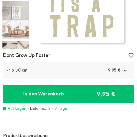
Item
1
Dont Grow Up Poster
favorite_border
of
5
21 x 30 cm
9,95 €
9,95 €
In den Warenkorb
Auf Lager
- Lieferfrist:
3 - 7 Tage
Produktbeschreibung