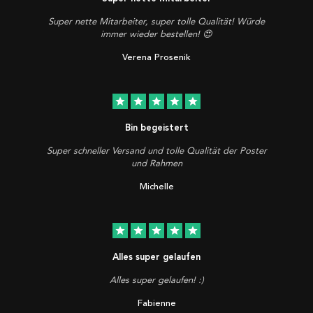
Super nette Mitarbeiter, super tolle Qualität! Würde
immer wieder bestellen! 😍
Verena Prosenik
star
star
star
star
star
Bin begeistert
Super schneller Versand und tolle Qualität der Poster
und Rahmen
Michelle
star
star
star
star
star
Alles super gelaufen
Alles super gelaufen! :)
Fabienne