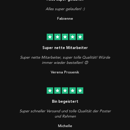
Alles super gelaufen! :)
Fabienne
star
star
star
star
star
Super nette Mitarbeiter
Super nette Mitarbeiter, super tolle Qualität! Würde
immer wieder bestellen! 😍
Verena Prosenik
star
star
star
star
star
Bin begeistert
Super schneller Versand und tolle Qualität der Poster
und Rahmen
Michelle