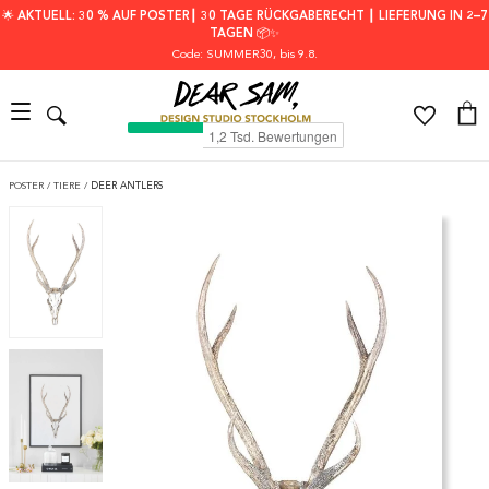
🌟 AKTUELL: 30 % AUF POSTER┃ 30 TAGE RÜCKGABERECHT ┃ LIEFERUNG IN 2–7
TAGEN 📦✨
Code: SUMMER30
, bis 9.8.
POSTER
/
TIERE
/
DEER ANTLERS