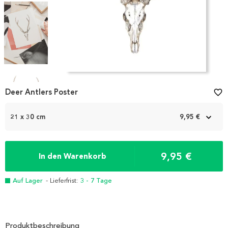
Item
1
Deer Antlers Poster
favorite_border
of
4
21 x 30 cm
9,95 €
9,95 €
In den Warenkorb
Auf Lager
- Lieferfrist:
3 - 7 Tage
Produktbeschreibung