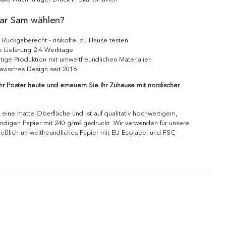
ar Sam wählen?
 Rückgaberecht - risikofrei zu Hause testen
e Lieferung 2-4 Werktage
tige Produktion mit umweltfreundlichen Materialien
avisches Design seit 2016
Ihr Poster heute und erneuern Sie Ihr Zuhause mit nordischer
 eine matte Oberfläche und ist auf qualitativ hochwertigem,
ndigen Papier mit 240 g/m² gedruckt. Wir verwenden für unsere
ießlich umweltfreundliches Papier mit EU Ecolabel und FSC-