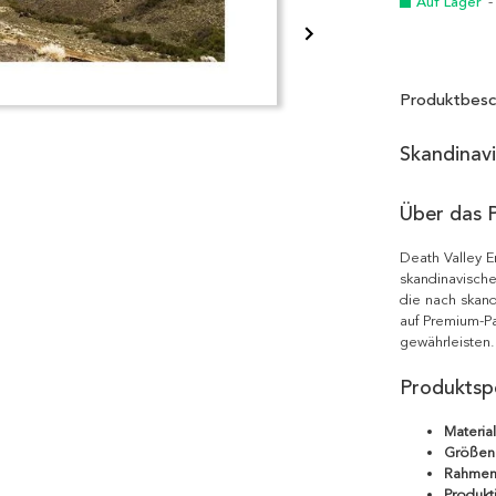
Auf Lager
-
Produktbesc
Skandinav
Über das 
Death Valley E
skandinavische
die nach skand
auf Premium-Pa
gewährleisten.
Produktspe
Material
Größen
Rahmen
Produkt