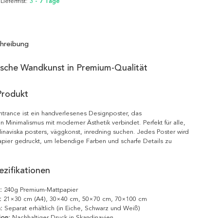
 Lieferfrist:
3 - 7 Tage
hreibung
ische Wandkunst in Premium-Qualität
Produkt
ntrance ist ein handverlesenes Designposter, das
n Minimalismus mit moderner Ästhetik verbindet. Perfekt für alle,
inaviska posters, väggkonst, inredning suchen. Jedes Poster wird
pier gedruckt, um lebendige Farben und scharfe Details zu
zifikationen
:
240g Premium-Mattpapier
:
21×30 cm (A4), 30×40 cm, 50×70 cm, 70×100 cm
:
Separat erhältlich (in Eiche, Schwarz und Weiß)
ion:
Nachhaltiger Druck in Skandinavien