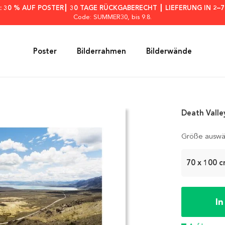
: 30 % AUF POSTER┃ 30 TAGE RÜCKGABERECHT ┃ LIEFERUNG IN 2–
Code: SUMMER30
, bis 9.8.
Poster
Bilderrahmen
Bilderwände
Death Valle
Größe auswä
70 x 100 
I