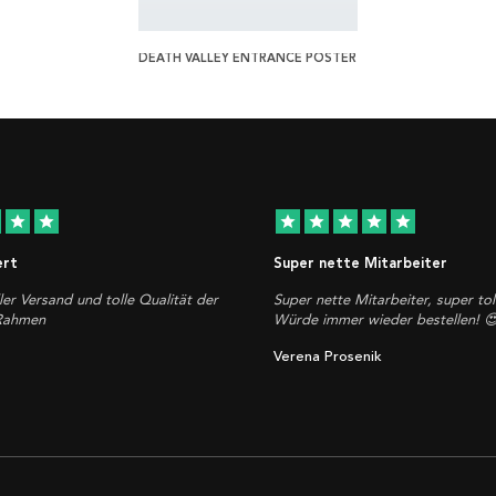
DEATH VALLEY ENTRANCE POSTER
star
star
star
star
star
star
star
ert
Super nette Mitarbeiter
ler Versand und tolle Qualität der
Super nette Mitarbeiter, super tol
 Rahmen
Würde immer wieder bestellen! 
Verena Prosenik