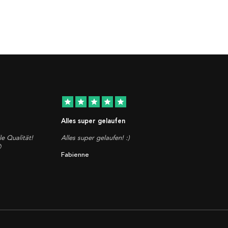
star
star
star
star
star
Alles super gelaufen
le Qualität!
Alles super gelaufen! :)

Fabienne