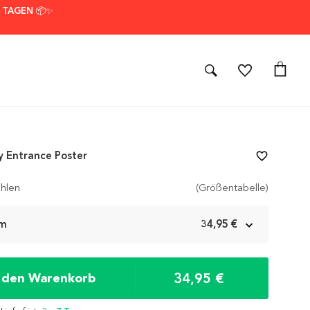
7 TAGEN 📦✨
y Entrance Poster
favorite_border
hlen
(Größentabelle)
cm
34,95 €
34,95 €
n den Warenkorb