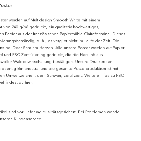
Poster
oster werden auf Multidesign Smooth White mit einem
t von 240 g/m² gedruckt, ein qualitativ hochwertiges,
es Papier aus der französischen Papiermühle Clairefontaine. Dieses
hivierungsbeständig, d. h., es vergilbt nicht im Laufe der Zeit. Die
uns bei Dear Sam am Herzen. Alle unsere Poster werden auf Papier
l und FSC-Zertifizierung gedruckt, die die Herkunft aus
svoller Waldbewirtschaftung bestätigen. Unsere Druckereien
prozentig klimaneutral und die gesamte Posterproduktion ist mit
n Umweltzeichen, dem Schwan, zertifiziert. Weitere Infos zu FSC
l findest du hier.
tikel sind vor Lieferung qualitätsgesichert. Bei Problemen wende
 unseren Kundenservice.