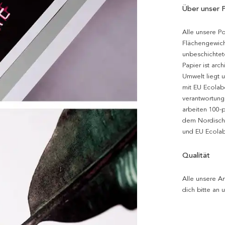
Über unser 
Alle unsere P
Flächengewich
unbeschichtet
Papier ist arc
Umwelt liegt 
mit EU Ecolabe
verantwortung
arbeiten 100-
dem Nordische
und EU Ecolabe
Qualität
Alle unsere Ar
dich bitte an