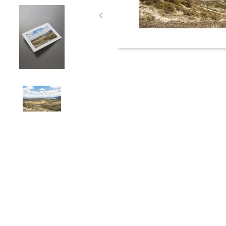
Item
1
of
4