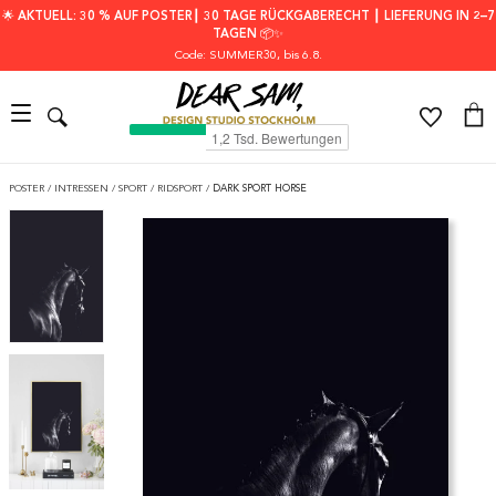
🌟 AKTUELL: 30 % AUF POSTER┃ 30 TAGE RÜCKGABERECHT ┃ LIEFERUNG IN 2–7
TAGEN 📦✨
Code: SUMMER30
, bis 6.8.
POSTER
/
INTRESSEN
/
SPORT
/
RIDSPORT
/
DARK SPORT HORSE