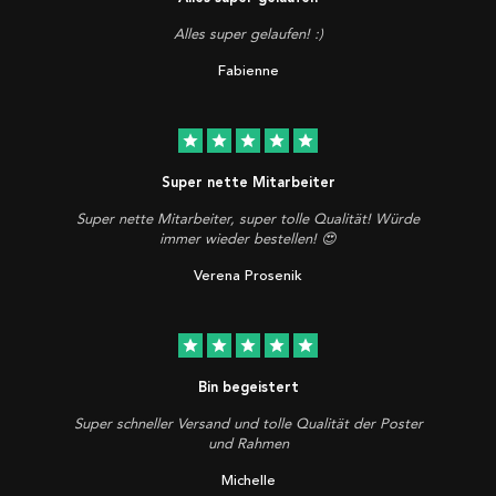
Alles super gelaufen! :)
Fabienne
star
star
star
star
star
Super nette Mitarbeiter
Super nette Mitarbeiter, super tolle Qualität! Würde
immer wieder bestellen! 😍
Verena Prosenik
star
star
star
star
star
Bin begeistert
Super schneller Versand und tolle Qualität der Poster
und Rahmen
Michelle