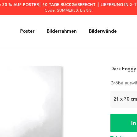
: 30 % AUF POSTER┃ 30 TAGE RÜCKGABERECHT ┃ LIEFERUNG IN 2–
Code: SUMMER30
, bis 8.8.
Poster
Bilderrahmen
Bilderwände
Dark Foggy 
Größe auswä
21 x 30 c
I