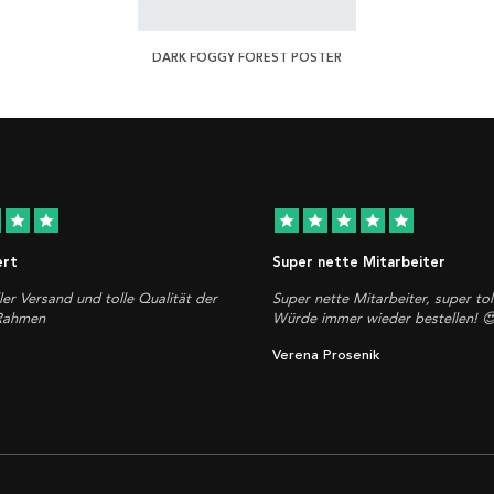
DARK FOGGY FOREST POSTER
star
star
star
star
star
star
star
ert
Super nette Mitarbeiter
ler Versand und tolle Qualität der
Super nette Mitarbeiter, super tol
 Rahmen
Würde immer wieder bestellen! 
Verena Prosenik