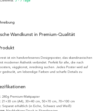
 Lieferfrist:
3 - 7 Tage
hreibung
ische Wandkunst in Premium-Qualität
Produkt
est ist ein handverlesenes Designposter, das skandinavischen
it moderner Ästhetik verbindet. Perfekt für alle, die nach
posters, väggkonst, inredning suchen. Jedes Poster wird auf
r gedruckt, um lebendige Farben und scharfe Details zu
zifikationen
:
240g Premium-Mattpapier
:
21×30 cm (A4), 30×40 cm, 50×70 cm, 70×100 cm
:
Separat erhältlich (in Eiche, Schwarz und Weiß)
ion:
Nachhaltiger Druck in Skandinavien