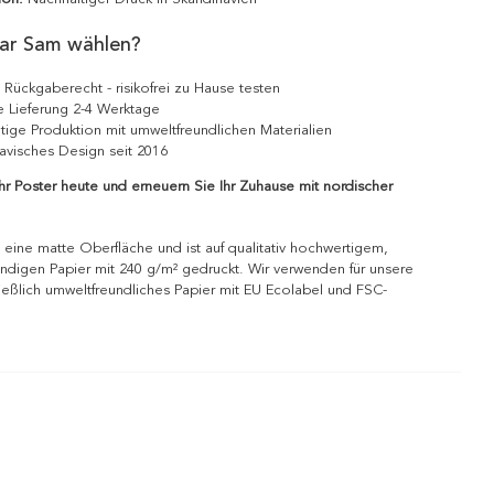
ar Sam wählen?
 Rückgaberecht - risikofrei zu Hause testen
e Lieferung 2-4 Werktage
tige Produktion mit umweltfreundlichen Materialien
avisches Design seit 2016
Ihr Poster heute und erneuern Sie Ihr Zuhause mit nordischer
 eine matte Oberfläche und ist auf qualitativ hochwertigem,
ndigen Papier mit 240 g/m² gedruckt. Wir verwenden für unsere
ießlich umweltfreundliches Papier mit EU Ecolabel und FSC-