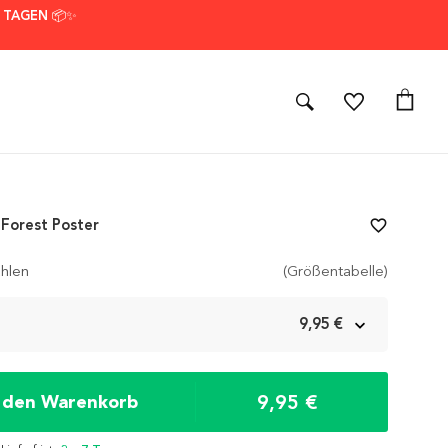
7 TAGEN 📦✨
Forest Poster
favorite_border
hlen
(Größentabelle)
m
9,95 €
9,95 €
n den Warenkorb