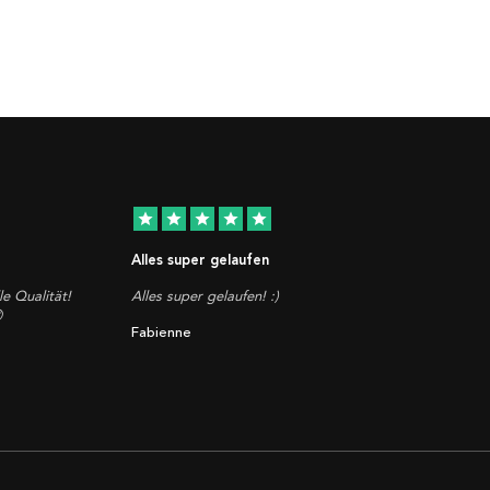
star
star
star
star
star
Alles super gelaufen
le Qualität!
Alles super gelaufen! :)

Fabienne