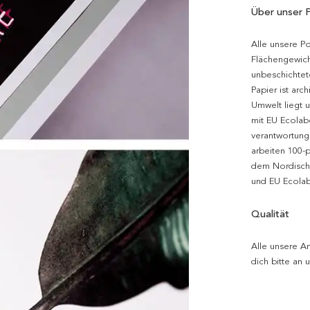
Über unser 
Alle unsere P
Flächengewich
unbeschichtet
Papier ist arc
Umwelt liegt 
mit EU Ecolabe
verantwortung
arbeiten 100-
dem Nordische
und EU Ecolabe
Qualität
Alle unsere Ar
dich bitte an