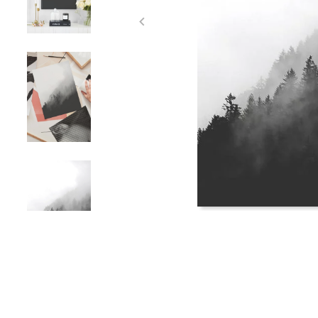
Item
1
of
4