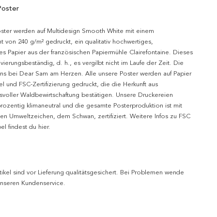
Poster
oster werden auf Multidesign Smooth White mit einem
t von 240 g/m² gedruckt, ein qualitativ hochwertiges,
es Papier aus der französischen Papiermühle Clairefontaine. Dieses
hivierungsbeständig, d. h., es vergilbt nicht im Laufe der Zeit. Die
uns bei Dear Sam am Herzen. Alle unsere Poster werden auf Papier
l und FSC-Zertifizierung gedruckt, die die Herkunft aus
svoller Waldbewirtschaftung bestätigen. Unsere Druckereien
prozentig klimaneutral und die gesamte Posterproduktion ist mit
n Umweltzeichen, dem Schwan, zertifiziert. Weitere Infos zu FSC
l findest du hier.
tikel sind vor Lieferung qualitätsgesichert. Bei Problemen wende
 unseren Kundenservice.