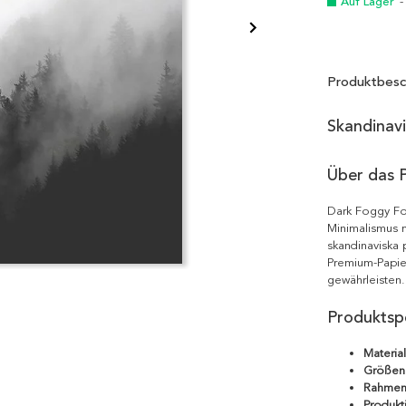
Auf Lager
-
Produktbesc
Skandinav
Über das 
Dark Foggy For
Minimalismus m
skandinaviska 
Premium-Papie
gewährleisten.
Produktspe
Material
Größen
Rahmen
Produkt