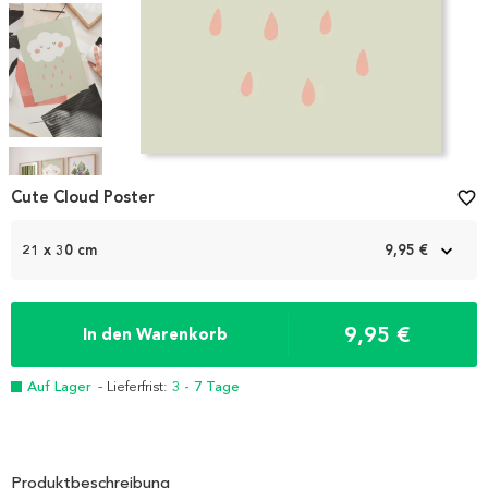
Item
1
Cute Cloud Poster
favorite_border
of
4
21 x 30 cm
9,95 €
9,95 €
In den Warenkorb
Auf Lager
- Lieferfrist:
3 - 7 Tage
Produktbeschreibung