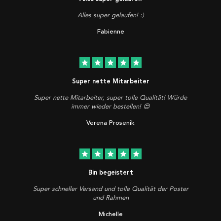
Alles super gelaufen! :)
Fabienne
star
star
star
star
star
Super nette Mitarbeiter
Super nette Mitarbeiter, super tolle Qualität! Würde
immer wieder bestellen! 😍
Verena Prosenik
star
star
star
star
star
Bin begeistert
Super schneller Versand und tolle Qualität der Poster
und Rahmen
Michelle