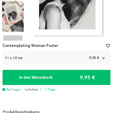
Item
1
Contemplating Woman Poster
favorite_border
of
4
21 x 30 cm
9,95 €
9,95 €
In den Warenkorb
Auf Lager
- Lieferfrist:
3 - 7 Tage
Produktbeschreibung