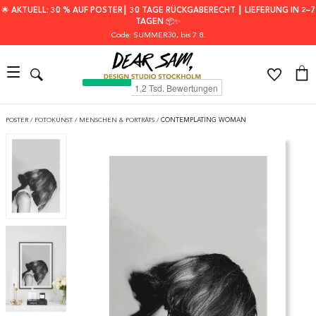
🌟 AKTUELL: 30 % AUF POSTER┃ 30 TAGE RÜCKGABERECHT ┃ LIEFERUNG IN 2–7
TAGEN 📦✨
Code: SUMMER30
, bis 7.8.
POSTER
/
FOTOKUNST
/
MENSCHEN & PORTRÄTS
/
CONTEMPLATING WOMAN