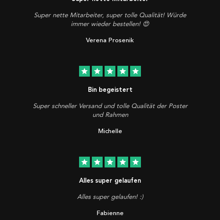
Super nette Mitarbeiter, super tolle Qualität! Würde
immer wieder bestellen! 😍
Verena Prosenik
star
star
star
star
star
Bin begeistert
Super schneller Versand und tolle Qualität der Poster
und Rahmen
Michelle
star
star
star
star
star
Alles super gelaufen
Alles super gelaufen! :)
Fabienne