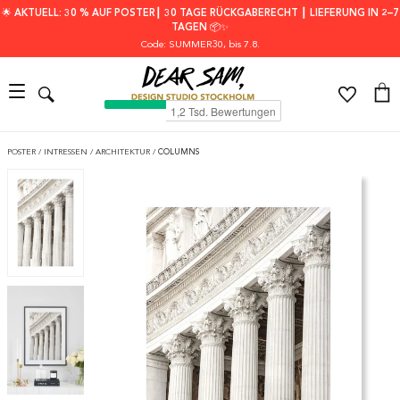
🌟 AKTUELL: 30 % AUF POSTER┃ 30 TAGE RÜCKGABERECHT ┃ LIEFERUNG IN 2–7
TAGEN 📦✨
Code: SUMMER30
, bis 7.8.
POSTER
/
INTRESSEN
/
ARCHITEKTUR
/
COLUMNS