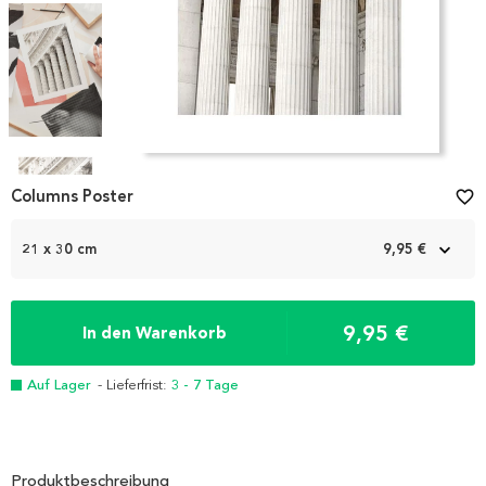
Item
1
Columns Poster
favorite_border
of
4
21 x 30 cm
9,95 €
9,95 €
In den Warenkorb
Auf Lager
- Lieferfrist:
3 - 7 Tage
Produktbeschreibung