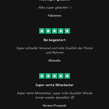
Alles super gelaufen! :)
Fabienne
star
star
star
star
star
Bin begeistert
Super schneller Versand und tolle Qualität der Poster
und Rahmen
Michelle
star
star
star
star
star
Super nette Mitarbeiter
Super nette Mitarbeiter, super tolle Qualität! Würde
immer wieder bestellen! 😍
Verena Prosenik