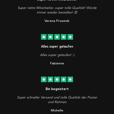
Super nette Mitarbeiter, super tolle Qualität! Würde
immer wieder bestellen! 😍
Verena Prosenik
star
star
star
star
star
Alles super gelaufen
Alles super gelaufen! :)
Fabienne
star
star
star
star
star
Bin begeistert
Super schneller Versand und tolle Qualität der Poster
und Rahmen
Michelle