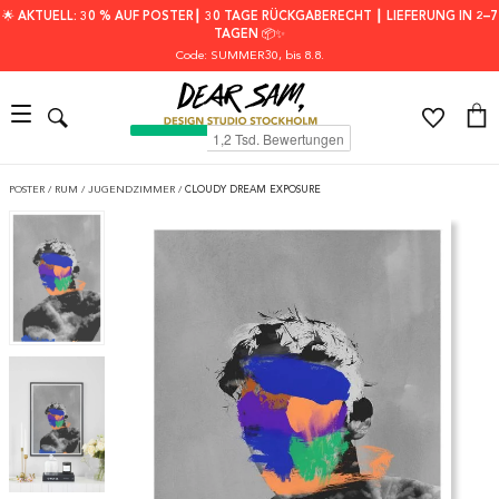
🌟 AKTUELL: 30 % AUF POSTER┃ 30 TAGE RÜCKGABERECHT ┃ LIEFERUNG IN 2–7
TAGEN 📦✨
Code: SUMMER30
, bis 8.8.
POSTER
/
RUM
/
JUGENDZIMMER
/
CLOUDY DREAM EXPOSURE