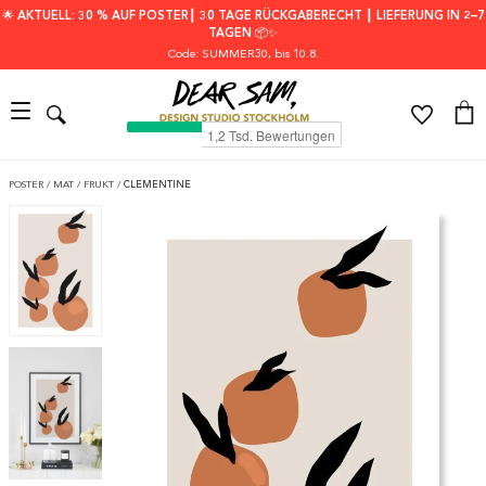
🌟 AKTUELL: 30 % AUF POSTER┃ 30 TAGE RÜCKGABERECHT ┃ LIEFERUNG IN 2–7
TAGEN 📦✨
Code: SUMMER30
, bis 10.8.
POSTER
/
MAT
/
FRUKT
/
CLEMENTINE