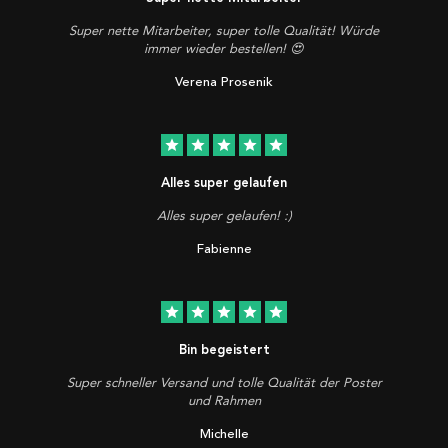
Super nette Mitarbeiter, super tolle Qualität! Würde
immer wieder bestellen! 😍
Verena Prosenik
star
star
star
star
star
Alles super gelaufen
Alles super gelaufen! :)
Fabienne
star
star
star
star
star
Bin begeistert
Super schneller Versand und tolle Qualität der Poster
und Rahmen
Michelle