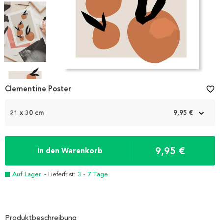
Item
1
Clementine Poster
favorite_border
of
4
21 x 30 cm
9,95 €
9,95 €
In den Warenkorb
Auf Lager
- Lieferfrist:
3 - 7 Tage
Produktbeschreibung