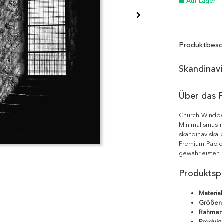
Auf Lager
-
Produktbesc
Skandinav
Über das 
Church Window
Minimalismus m
skandinaviska 
Premium-Papie
gewährleisten.
Produktspe
Material
Größen
Rahmen
Produkt