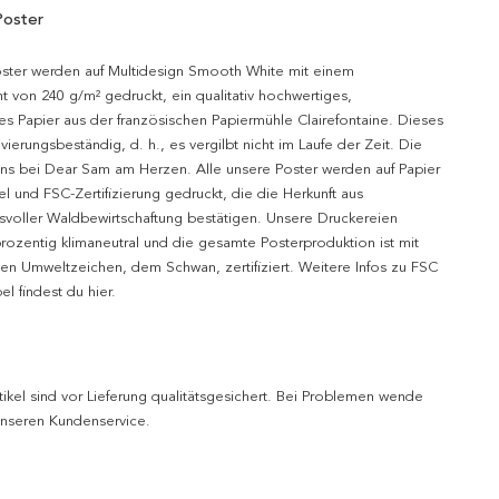
Poster
oster werden auf Multidesign Smooth White mit einem
t von 240 g/m² gedruckt, ein qualitativ hochwertiges,
es Papier aus der französischen Papiermühle Clairefontaine. Dieses
hivierungsbeständig, d. h., es vergilbt nicht im Laufe der Zeit. Die
uns bei Dear Sam am Herzen. Alle unsere Poster werden auf Papier
l und FSC-Zertifizierung gedruckt, die die Herkunft aus
svoller Waldbewirtschaftung bestätigen. Unsere Druckereien
prozentig klimaneutral und die gesamte Posterproduktion ist mit
n Umweltzeichen, dem Schwan, zertifiziert. Weitere Infos zu FSC
l findest du hier.
tikel sind vor Lieferung qualitätsgesichert. Bei Problemen wende
 unseren Kundenservice.