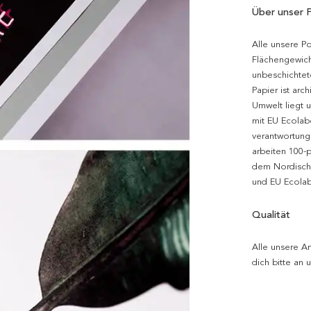
Über unser 
Alle unsere P
Flächengewich
unbeschichtet
Papier ist arc
Umwelt liegt 
mit EU Ecolabe
verantwortung
arbeiten 100-
dem Nordische
und EU Ecolabe
Qualität
Alle unsere Ar
dich bitte an