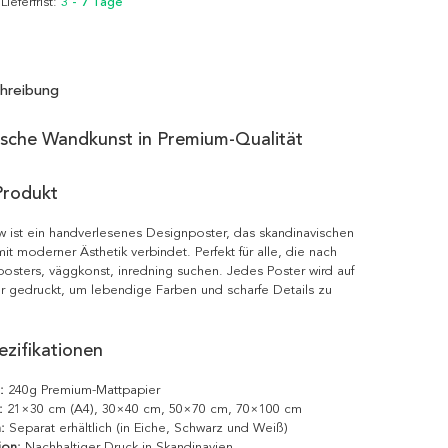
 Lieferfrist:
3 - 7 Tage
hreibung
ische Wandkunst in Premium-Qualität
Produkt
 ist ein handverlesenes Designposter, das skandinavischen
it moderner Ästhetik verbindet. Perfekt für alle, die nach
posters, väggkonst, inredning suchen. Jedes Poster wird auf
r gedruckt, um lebendige Farben und scharfe Details zu
zifikationen
:
240g Premium-Mattpapier
:
21×30 cm (A4), 30×40 cm, 50×70 cm, 70×100 cm
:
Separat erhältlich (in Eiche, Schwarz und Weiß)
ion:
Nachhaltiger Druck in Skandinavien