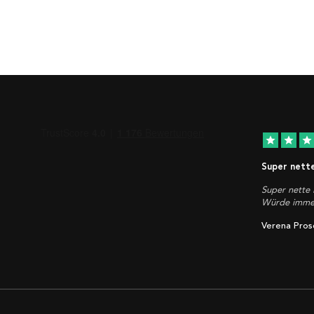
star
star
star
Super nett
Super nette 
Würde immer
Verena Pros