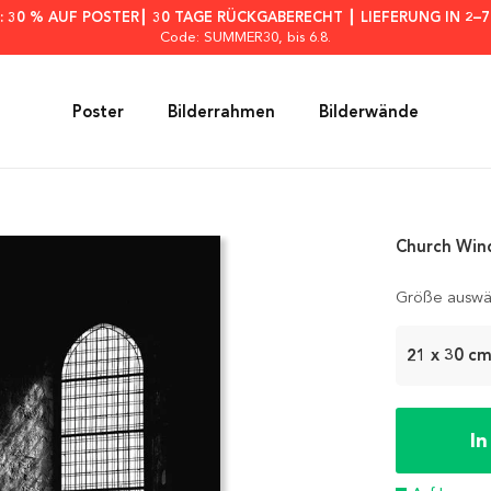
: 30 % AUF POSTER┃ 30 TAGE RÜCKGABERECHT ┃ LIEFERUNG IN 2–
Code: SUMMER30
, bis 6.8.
Poster
Bilderrahmen
Bilderwände
Church Win
Größe auswä
21 x 30 c
I