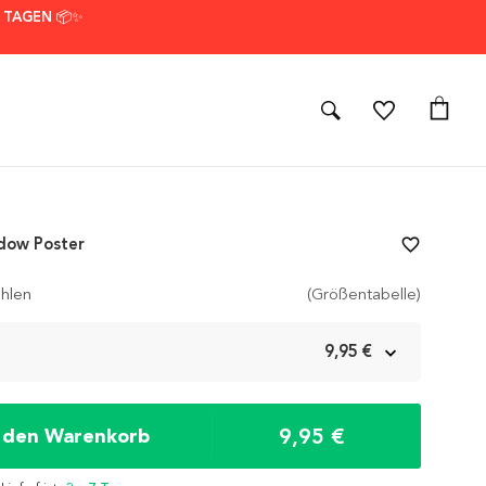
7 TAGEN 📦✨
dow Poster
favorite_border
hlen
(Größentabelle)
m
9,95 €
9,95 €
n den Warenkorb