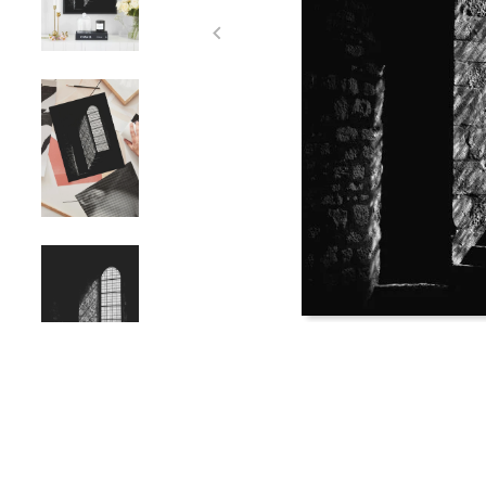
Item
1
of
4