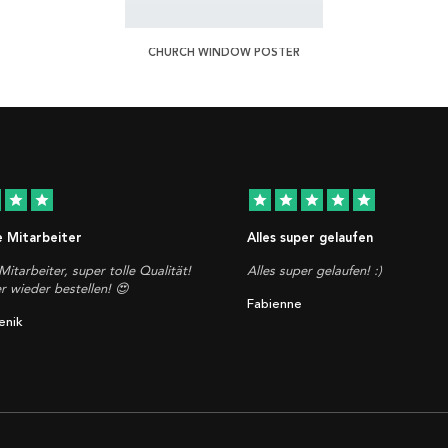
CHURCH WINDOW POSTER
star
star
star
star
star
star
star
e Mitarbeiter
Alles super gelaufen
Mitarbeiter, super tolle Qualität!
Alles super gelaufen! :)
 wieder bestellen! 😍
Fabienne
enik