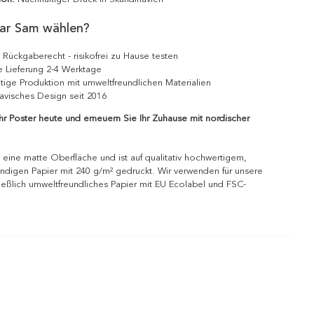
ar Sam wählen?
 Rückgaberecht - risikofrei zu Hause testen
e Lieferung 2-4 Werktage
tige Produktion mit umweltfreundlichen Materialien
avisches Design seit 2016
Ihr Poster heute und erneuern Sie Ihr Zuhause mit nordischer
 eine matte Oberfläche und ist auf qualitativ hochwertigem,
ndigen Papier mit 240 g/m² gedruckt. Wir verwenden für unsere
ießlich umweltfreundliches Papier mit EU Ecolabel und FSC-