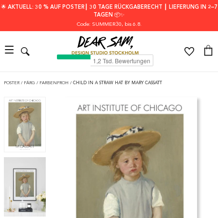
🌟 AKTUELL: 30 % AUF POSTER┃ 30 TAGE RÜCKGABERECHT ┃ LIEFERUNG IN 2–7
TAGEN 📦✨
Code: SUMMER30
, bis 6.8.
POSTER
/
FÄRG
/
FARBENFROH
/
CHILD IN A STRAW HAT BY MARY CASSATT