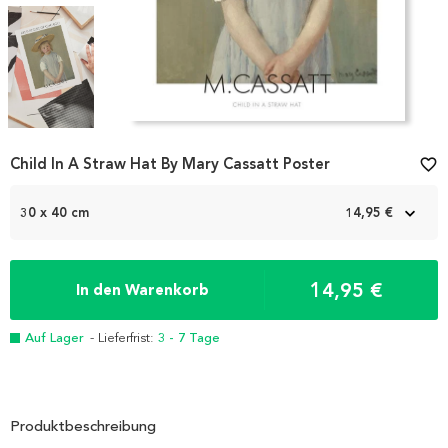
Item
Child In A Straw Hat By Mary Cassatt Poster
favorite_border
1
of
3
30 x 40 cm
14,95 €
14,95 €
In den Warenkorb
Auf Lager
- Lieferfrist:
3 - 7 Tage
Produktbeschreibung