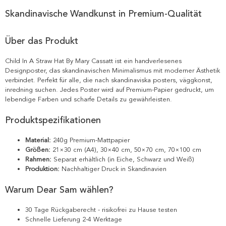
Skandinavische Wandkunst in Premium-Qualität
Über das Produkt
Child In A Straw Hat By Mary Cassatt ist ein handverlesenes
Designposter, das skandinavischen Minimalismus mit moderner Ästhetik
verbindet. Perfekt für alle, die nach skandinaviska posters, väggkonst,
inredning suchen. Jedes Poster wird auf Premium-Papier gedruckt, um
lebendige Farben und scharfe Details zu gewährleisten.
Produktspezifikationen
Material:
240g Premium-Mattpapier
Größen:
21×30 cm (A4), 30×40 cm, 50×70 cm, 70×100 cm
Rahmen:
Separat erhältlich (in Eiche, Schwarz und Weiß)
Produktion:
Nachhaltiger Druck in Skandinavien
Warum Dear Sam wählen?
30 Tage Rückgaberecht - risikofrei zu Hause testen
Schnelle Lieferung 2-4 Werktage