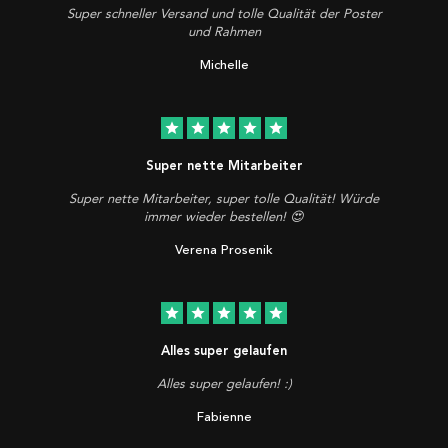
Super schneller Versand und tolle Qualität der Poster
und Rahmen
Michelle
star
star
star
star
star
Super nette Mitarbeiter
Super nette Mitarbeiter, super tolle Qualität! Würde
immer wieder bestellen! 😍
Verena Prosenik
star
star
star
star
star
Alles super gelaufen
Alles super gelaufen! :)
Fabienne