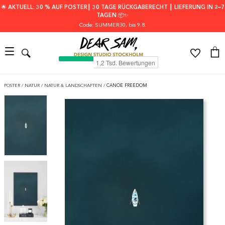
🌟 AKTUELL: 30 % AUF POSTER┃ 30 TAGE RÜCKGABERECHT ┃ LIEFERUNG IN 2–7
TAGEN 📦✨
Code: SUMMER30
, bis 9.8.
POSTER
/
NATUR
/
NATUR & LANDSCHAFTEN
/
CANOE FREEDOM