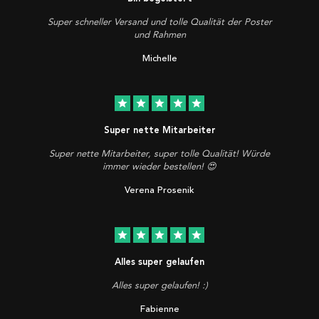
Super schneller Versand und tolle Qualität der Poster
und Rahmen
Michelle
star
star
star
star
star
Super nette Mitarbeiter
Super nette Mitarbeiter, super tolle Qualität! Würde
immer wieder bestellen! 😍
Verena Prosenik
star
star
star
star
star
Alles super gelaufen
Alles super gelaufen! :)
Fabienne