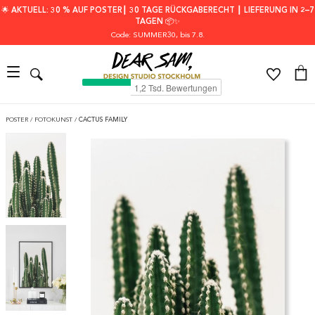
🌟 AKTUELL: 30 % AUF POSTER┃ 30 TAGE RÜCKGABERECHT ┃ LIEFERUNG IN 2–7
TAGEN 📦✨
Code: SUMMER30
, bis 7.8.
POSTER
/
FOTOKUNST
/
CACTUS FAMILY