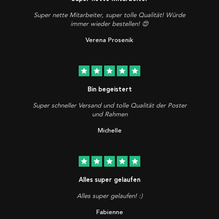
Super nette Mitarbeiter, super tolle Qualität! Würde
immer wieder bestellen! 😍
Verena Prosenik
star
star
star
star
star
Bin begeistert
Super schneller Versand und tolle Qualität der Poster
und Rahmen
Michelle
star
star
star
star
star
Alles super gelaufen
Alles super gelaufen! :)
Fabienne